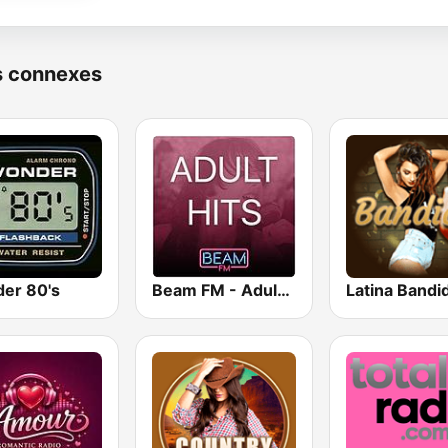
s connexes
er 80's
Beam FM - Adult Hits
Latina Bandi