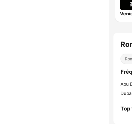
Ro
Rom
Fréq
Abu D
Dubai
Top 