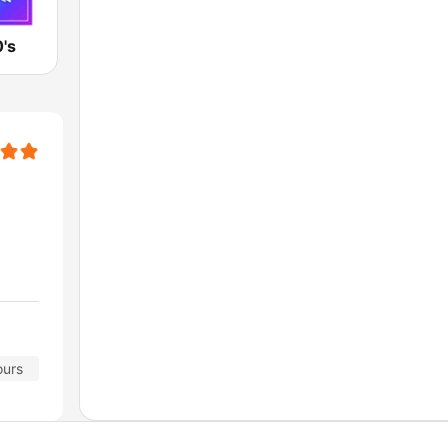
's
ours