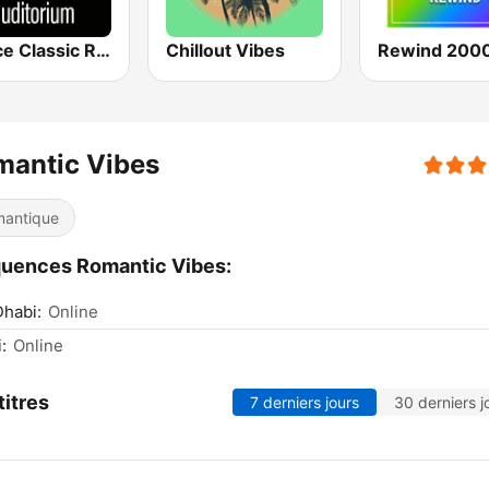
Venice Classic Radio | VCR Auditorium
Chillout Vibes
Rewind 2000
mantic Vibes
antique
uences Romantic Vibes:
habi:
Online
:
Online
titres
7 derniers jours
30 derniers j