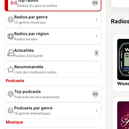
Top radios
98
Radios les plus écoutées
Radios par genre
Radio
15 genres musicaux
Radios par région
Radios locales
Actualités
9
Radios d'actualité
Recommandés
Liste des meilleures radios
Podcasts
Wond
Top podcasts
50
Podcasts les plus populaires
Podcasts par genre
18 genres thématiques
Musique