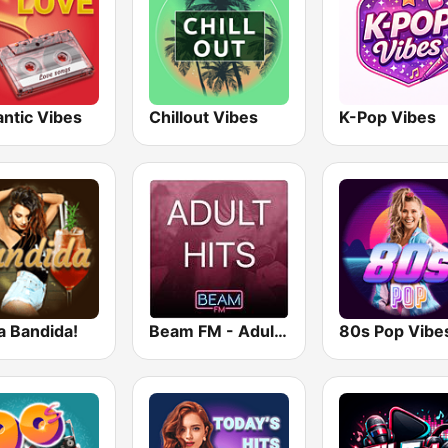
ntic Vibes
Chillout Vibes
K-Pop Vibes
a Bandida!
Beam FM - Adult Hits
80s Pop Vibe