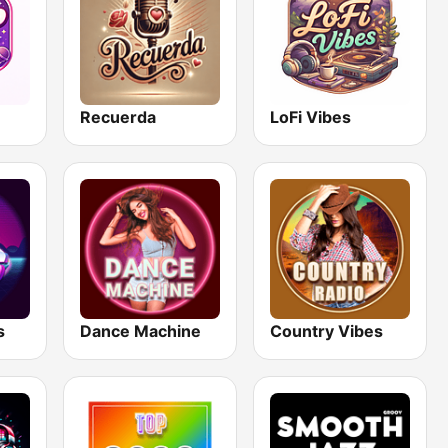
Recuerda
LoFi Vibes
s
Dance Machine
Country Vibes