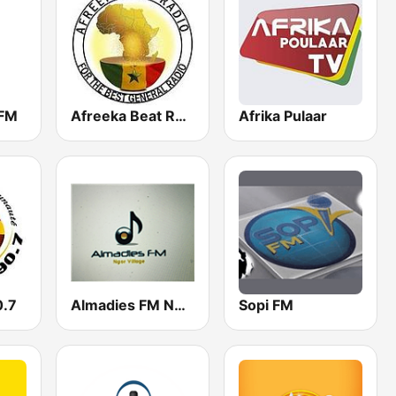
 FM
Afreeka Beat Radio
Afrika Pulaar
.7
Almadies FM NGOR
Sopi FM