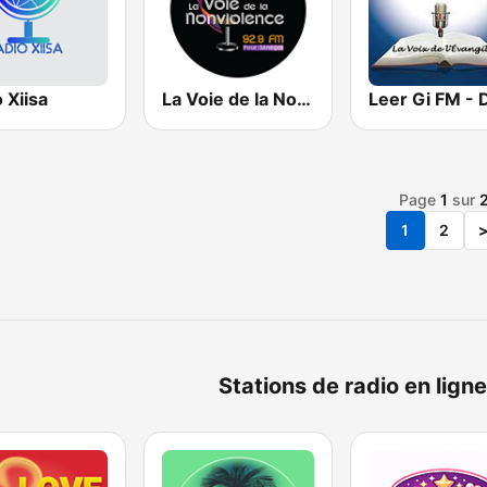
 Xiisa
La Voie de la NonViolence
Page
1
sur
1
2
Stations de radio en lig