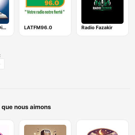
Leer Gi FM - Diourbel
LATFM96.0
Radio Fazakir
2
>
ne que nous aimons