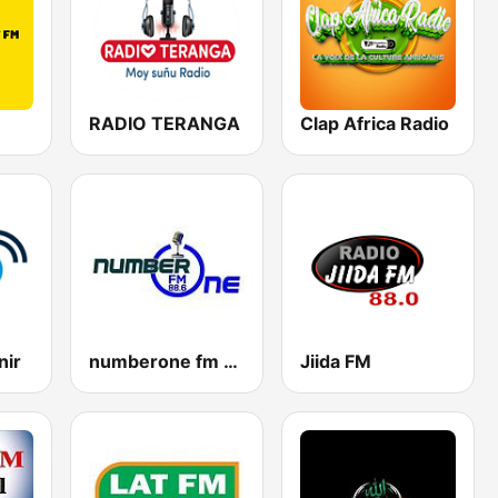
M
RADIO TERANGA
Clap Africa Radio
nir
numberone fm 88.6
Jiida FM