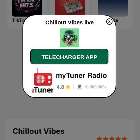
TikTok Hits
Romantic Vibes
Chilltrax
Chillout Vibes live
TELECHARGER APP
Chillout Vibes