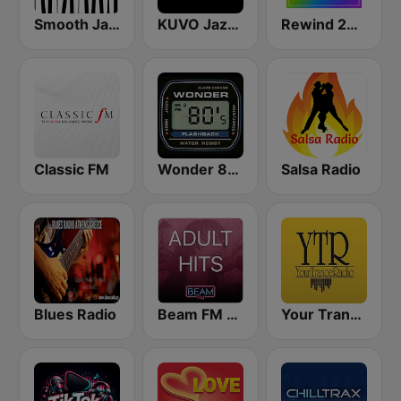
Smooth Jazz - Groov
KUVO Jazz 89.3 FM
Rewind 2000's
Classic FM
Wonder 80's
Salsa Radio
Blues Radio
Beam FM - Adult Hits
Your Trance Radio