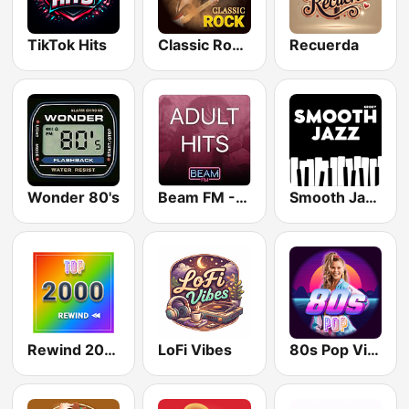
TikTok Hits
Classic Rock Station
Recuerda
Wonder 80's
Beam FM - Adult Hits
Smooth Jazz - Groov
Rewind 2000's
LoFi Vibes
80s Pop Vibes