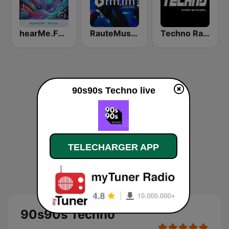
hearMe.FM Techno
RauteMusik - TECHNO
Techno Radio
90s90s Techno live
TELECHARGER APP
90s90s Techno