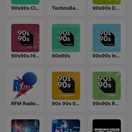
90s90s Clubhits
TechnoBase.FM
90s90s Dance
90s90s Hiphop & Rap
90s90s
90s90s In the Mix
RFM Radio Futurs Medias 94.0 FM
90s 90s Sommerhits
90s90s Rave