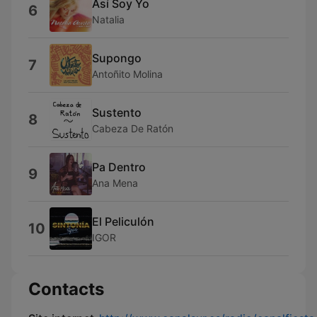
Así Soy Yo
6
Natalia
Supongo
7
Antoñito Molina
Sustento
8
Cabeza De Ratón
Pa Dentro
9
Ana Mena
El Peliculón
10
IGOR
Contacts