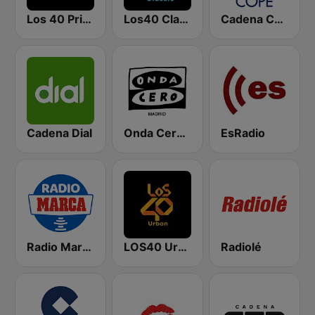
Los 40 Principales
Los40 Classic
Cadena COPE
Cadena Dial
Onda Cero Madrid
EsRadio
Radio Marca Nacional
LOS40 Urban
Radiolé