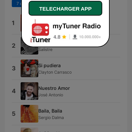
7 derniers jours
30 derniers jours
TELECHARGER APP
Carretera
1
Chema Bejarano
La Escalera
2
Salistre
Si pudiera
3
Clayton Carrasco
Nuestro Amor
4
José Antonio
Baila, Baila
5
Sergio Dalma