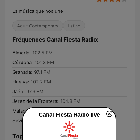
La música que nos une
Adult Contemporary
Latino
Fréquences Canal Fiesta Radio:
Almería:
102.5 FM
Córdoba:
101.3 FM
Granada:
97.1 FM
Huelva:
102.2 FM
Jaén:
97.9 FM
Jerez de la Frontera:
104.8 FM
Málaga:
105.8 FM
Canal Fiesta Radio live
Sevilla:
95.9 FM
Top titres