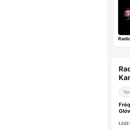
Ra
Ka
Tec
Fréq
Głó
Łódź: