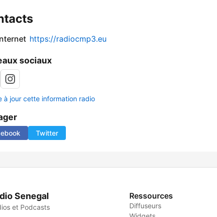
ntacts
internet
https://radiocmp3.eu
aux sociaux
 à jour cette information radio
ager
cebook
Twitter
dio Senegal
Ressources
Diffuseurs
ios et Podcasts
Widgets