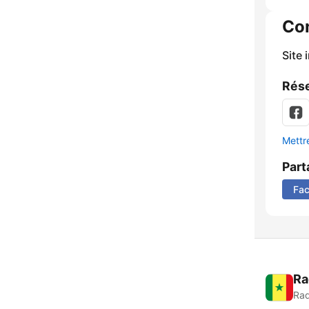
Co
Site 
Rése
Mettre
Part
Fa
Ra
Rad