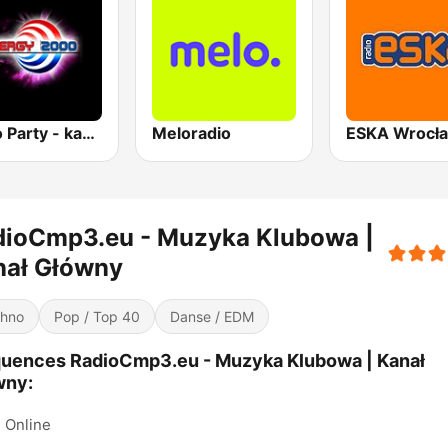
Radio Party - kanał Energy 2000
Meloradio
ESKA Wrocł
dioCmp3.eu - Muzyka Klubowa |
nał Główny
hno
Pop / Top 40
Danse / EDM
uences RadioCmp3.eu - Muzyka Klubowa | Kanał
wny:
Online