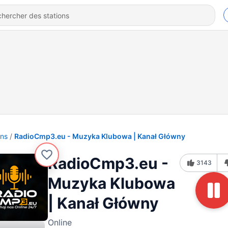
ons
RadioCmp3.eu - Muzyka Klubowa | Kanał Główny
RadioCmp3.eu -
3143
Muzyka Klubowa
| Kanał Główny
Online