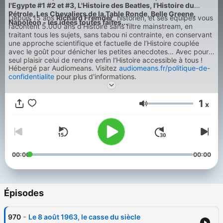
l'Egypte #1 #2 et #3, L'Histoire des Beatles, l'Histoire du
Pétrole, Les Chevaliers de la Table Ronde, Belle Greene,
Depuis 15 ans
Richard Fremder
, historien, et ses équipes vous
Napoléon - les idées toutes faites...
racontent 5.000 ans d'Histoire sans filtre mainstream, en
traitant tous les sujets, sans tabou ni contrainte, en conservant
une approche scientifique et factuelle de l’Histoire couplée
avec le goût pour dénicher les petites anecdotes… Avec pour
seul plaisir celui de rendre enfin l‘Histoire accessible à tous !
Hébergé par Audiomeans. Visitez
audiomeans.fr/politique-de-
confidentialite
pour plus d'informations.
1
x
Volume
00:00
00:00
Épisodes
-
970
Le 8 août 1963, le casse du siècle