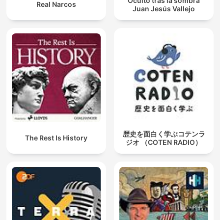
Oculto tras la sombra
Real Narcos
Juan Jesús Vallejo
歴史を面白く学ぶコテンラ
The Rest Is History
ジオ （COTEN RADIO）