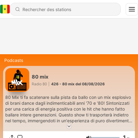
Podcasts
80 mix
Radio 80
|
426 - 80 mix del 08/08/2026
80 Mix ti fa scatenare sulla pista da ballo con un mix esplosivo
di brani dance dagli indimenticabili anni '70 e '80! Sintonizzati
per una carica di energia positiva con le hit che hanno fatto
ballare intere generazioni. Questo show ti trasporterà indietro
nel tempo, immergendoti in un'esperienza di puro divertimento
e ritmo. Preparati a muovere i tuoi piedi al suono delle canzoni
che hanno reso leggendari gli anni della disco e della dance!
1