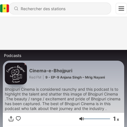
Podcasts
Cinema-e-Bhojpuri
Red FM
|
9 - EP-9 Anjana Singh – Mrig Nayani
Bhojpuri Cinema is considered raunchy and this podcast Is to
highlight the talent and shatter this image of Bhojpuri Cinema
.The beauty / range / excitement and pride of Bhojpuri cinema
has been captured. The best of Bhojpuri Cinema is in this
podcast who talk about their journey and the industry .
1
x
Volume