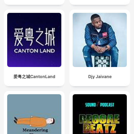
爱粤之城CantonLand
Djy Jaivane