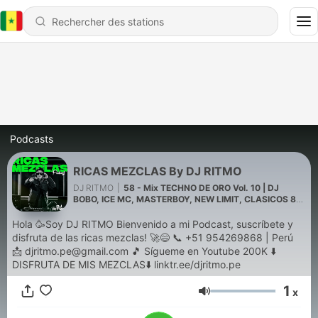
Podcasts
RICAS MEZCLAS By DJ RITMO
DJ RITMO
|
58 - Mix TECHNO DE ORO Vol. 10 | DJ
BOBO, ICE MC, MASTERBOY, NEW LIMIT, CLASICOS 80
Y 90
Hola 🥳Soy DJ RITMO Bienvenido a mi Podcast, suscríbete y
disfruta de las ricas mezclas! 🚀😄 📞 +51 954269868 | Perú
📩 djritmo.pe@gmail.com 🎵 Sígueme en Youtube 200K ⬇️
DISFRUTA DE MIS MEZCLAS⬇️ linktr.ee/djritmo.pe
1
x
Volume