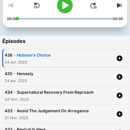
00:00
00:00
Épisodes
-
436
Hobson's Choice
24 avr. 2025
-
435
Honesty
24 avr. 2025
-
434
Supernatural Recovery From Reproach
04 févr. 2025
-
433
Avoid The Judgement On Arrogance
01 févr. 2025
-
432
Revival Is Here