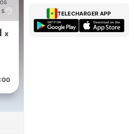
tos
 sus
TELECHARGER APP
n
1
x
an
n
:00
 tus
: El

nte,