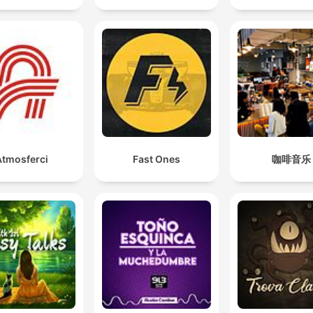
Atmosferci
Fast Ones
咖啡音乐