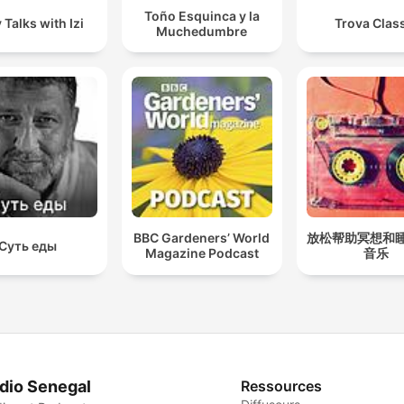
Toño Esquinca y la
 Talks with Izi
Trova Clas
Muchedumbre
BBC Gardeners’ World
放松帮助冥想和
Суть еды
Magazine Podcast
音乐
dio Senegal
Ressources