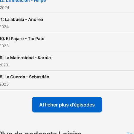
12: La Intuición - Felipe
suscríbete, comparte los
 2024
capítulos a través de la re
11: La abuela - Andrea
sociales. Búscanos como T
 2024
Usiga!!🖖🖖
10: El Pájaro - Tío Pato
 2023
9: La Maternidad - Karola
2023
8: La Cuerda - Sebastián
 2023
Afficher plus d'épisodes