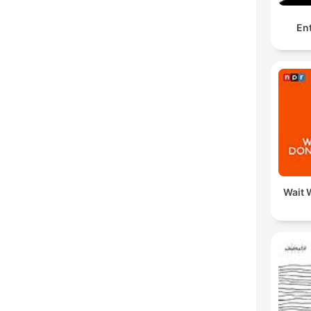
Ent
Wait W