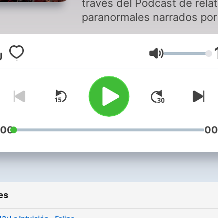
través del Podcast de rela
paranormales narrados por
testigos y protagonistas e
Chile y Latinoamérica.
Volume
Sumérgete en historias
extraordinarias que desafí
toda lógica y te transporta
más allá de lo imaginable.
Prepárate para explorar un
universo misterioso y
:00
00
desconocido que desafiará
creencias, Extraños Relatos
Podcast Paranormal👻👽😱!! 
Si te gusta el contenido y
es
deseas apoyarnos en este
proyecto para seguir adela