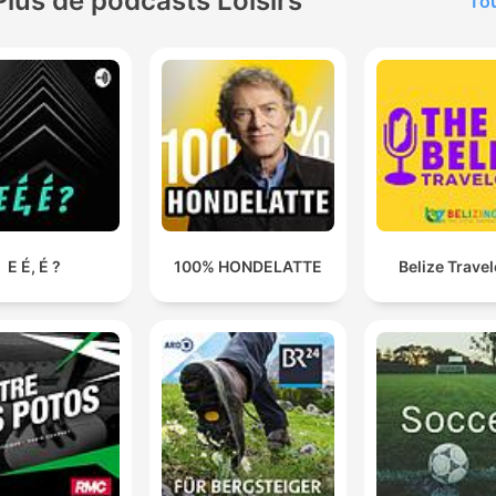
Plus de podcasts Loisirs
Tou
E É, É ?
100% HONDELATTE
Belize Travel