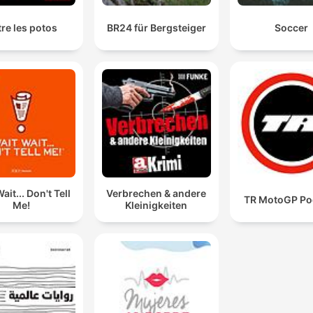
re les potos
BR24 für Bergsteiger
Soccer
ait... Don't Tell
Verbrechen & andere
TR MotoGP Po
Me!
Kleinigkeiten