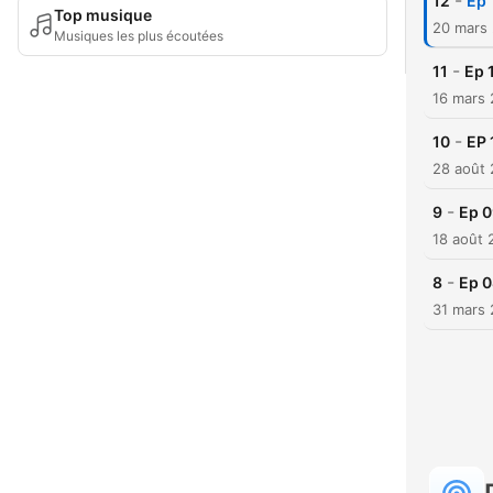
-
12
Ep 
Top musique
20 mars
Musiques les plus écoutées
-
11
Ep 
16 mars
-
10
EP 
28 août
-
9
Ep 0
18 août 
-
8
Ep 0
31 mars