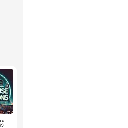
SE
NS