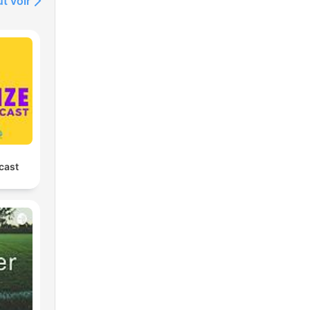
t voir
cast