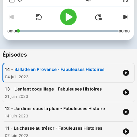
x
seule mission : prendre soin de la santé émotionnelle des
Volume
mamans. C’est un phare qui brille, pour te rappeler que tu es
Fabuleuse, et que vraiment ça change tout.
00:00
00:00
Épisodes
-
14
Ballade en Provence - Fabuleuses Histoires
04 juil. 2023
-
13
L'enfant coquillage - Fabuleuses Histoires
21 juin 2023
-
12
Jardiner sous la pluie - Fabuleuses Histoire
14 juin 2023
-
11
La chasse au trésor - Fabuleuses Histoires
07 juin 2023