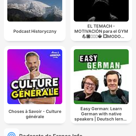
EL TEMACH -
Podcast Historyczny
MOTIVACIÓN para el GYM
💪🏼🏋🏻‍♀🔱 💥MODO
GUERRA💥
Easy German: Learn
Choses à Savoir - Culture
German with native
générale
speakers | Deutsch lernen
mit Muttersprachlern