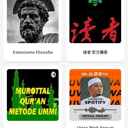
Estoicismo Filosofia
读者 官方播客
Ustaz Wadi Annuar