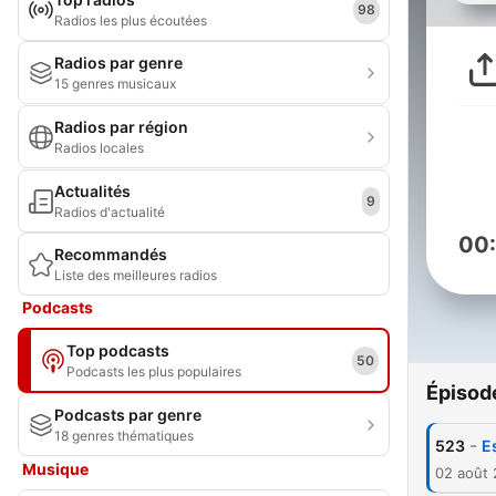
98
Radios les plus écoutées
Radios par genre
15 genres musicaux
Radios par région
Radios locales
Actualités
9
Radios d'actualité
00
Recommandés
Liste des meilleures radios
Podcasts
Top podcasts
50
Podcasts les plus populaires
Épisod
Podcasts par genre
18 genres thématiques
-
523
E
Musique
02 août