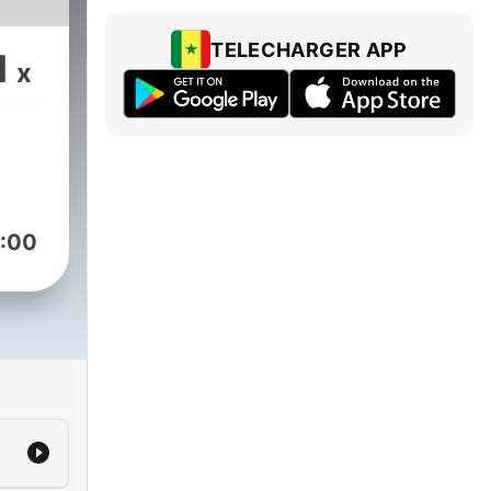
nce
TELECHARGER APP
1
x
s en
les
 et
:00
sur
on
e
ni.
cile