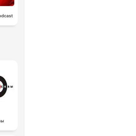
odcast
вы