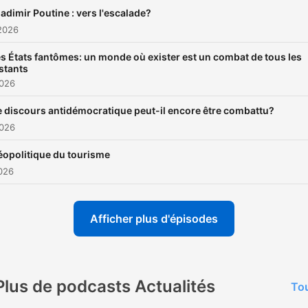
samedi et le dimanche à 1
ladimir Poutine : vers l'escalade?
TU vers toutes cibles.
2026
s États fantômes: un monde où exister est un combat de tous les
stants
2026
e discours antidémocratique peut-il encore être combattu?
2026
opolitique du tourisme
2026
Afficher plus d'épisodes
Plus de podcasts Actualités
Tou