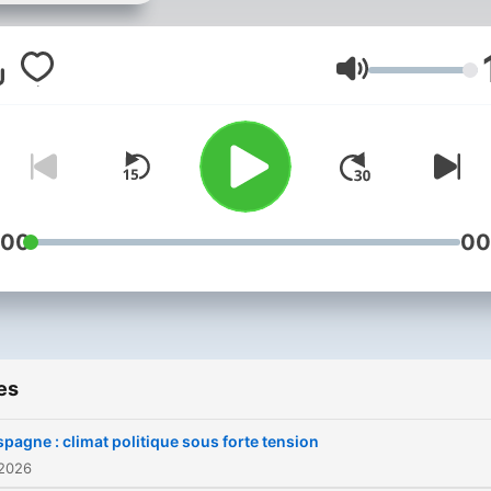
enjeux majeurs. Marie-Fra
Chatin invite au débat
chercheurs et experts, afin
Volume
que soient expliqués et mi
lumière les différents
mécanismes qui régissent 
rapports entre les sociétés
leur environnement. Les
invités de Géopolitique
:00
00
confrontent leurs regards 
un sujet d’actualité
internationale. Une émissi
présentée par Marie-Franc
Chatin. Réalisation et
es
technique : Mathias Golsha
Avec la collaboration de Cé
spagne : climat politique sous forte tension
Lavolot. *** Diffusions le
 2026