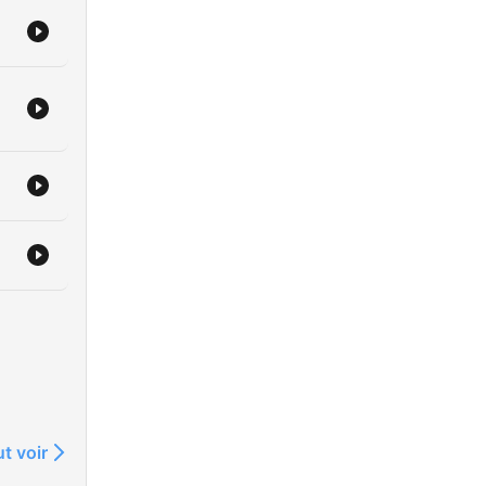
7h10
t voir