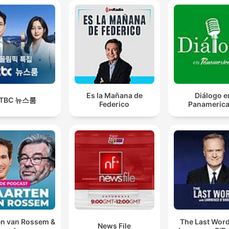
Es la Mañana de
Diálogo e
JTBC 뉴스룸
Federico
Panameric
n van Rossem &
The Last Word
News File