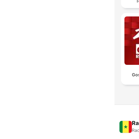
T
Go
Ra
Rad