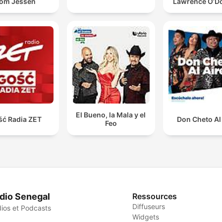
om Jessen
Lawrence O’Do
El Bueno, la Mala y el
ść Radia ZET
Don Cheto Al
Feo
dio Senegal
Ressources
Diffuseurs
ios et Podcasts
Widgets