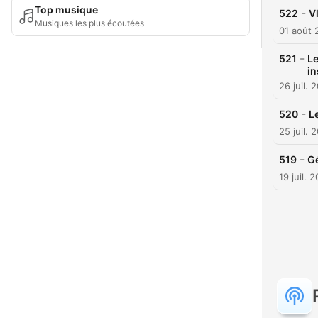
Top musique
-
522
V
Musiques les plus écoutées
01 août 
-
521
Le
in
26 juil. 
-
520
L
25 juil. 
-
519
Gé
19 juil. 