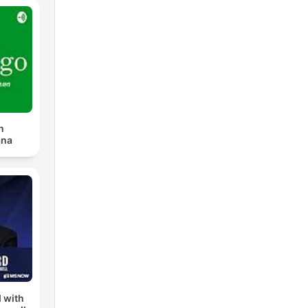
n
ana
 with