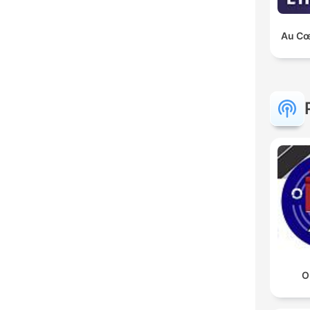
Au Cœu
O