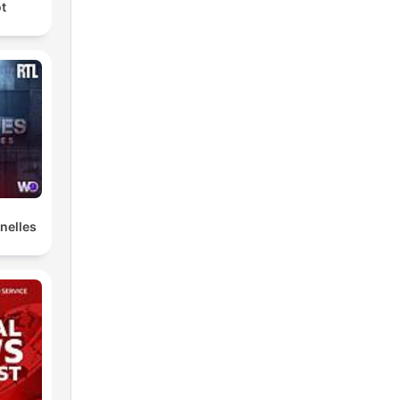
ot
nelles