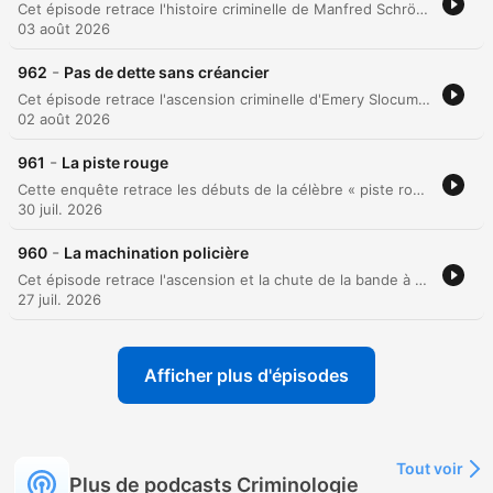
Cet épisode retrace l'histoire criminelle de Manfred Schröder, un ancien prisonnier de guerre allemand qui commet un meurtre pour s'emparer de l'argent d'une femme. Sa fuite à travers l'Europe, marquée par l'usage de faux noms, est finalement démantelée grâce à la coordination internationale d'Interpol et aux dénonciations de femmes de son passé. La traque internationale de Manfred se poursuit jusqu'à un naufrage au large du Maroc. L'identification par Interpol mène finalement à son arrestation et à une condamnation assortie d'une peine symbolique de 24 heures dans le noir chaque année.
03 août 2026
-
962
Pas de dette sans créancier
Cet épisode retrace l'ascension criminelle d'Emery Slocum, un aristocrate britannique fuyant ses dettes de jeu pour devenir un propagandiste radio au service du régime nazi. De son engagement en Espagne comme agent pour les Cagoulards jusqu'à son rôle dans l'Allemagne nazie, son parcours est marqué par une quête de pouvoir et de vengeance. En utilisant sa mission de propagande dans les camps de prisonniers, Slocum cherche à atteindre son ancien créancier, Laurence Endicott. Cependant, ses manipulations mènent à des conséquences tragiques, incluant l'exécution de prisonniers et des émeutes, avant que ses propres activités ne causent sa chute lors de l'effondrement du Reich.
02 août 2026
-
961
La piste rouge
Cette enquête retrace les débuts de la célèbre « piste rouge », initiée par la découverte d'une Citroën ensanglantée dans le bois de Vincennes en 1931. Les policiers relient divers indices matériels, tels que des vêtements calcinés et du matériel de vol, à une série d'événements suspects sur la route de Poissy. L'investigation mène finalement à l'assassinat de Richard Wall par Guy Davin. Grâce à des indices infimes comme un bouton de culotte, les enquêteurs remontent une piste reliant un gangster américain à un jeune homme de bonne famille, avant que l'expertise balistique ne vienne semer le doute sur l'arme utilisée.
30 juil. 2026
-
960
La machination policière
Cet épisode retrace l'ascension et la chute de la bande à Mokuère, un groupe de malfaiteurs opérant à Marseille dans les années 1930. Après un braquage réussi d'un train de marchandises, une opération de police visant à organiser une arrestation spectacétaire vire au drame avec la mort de trois inspecteurs. La traque s'étend ensuite jusqu'à Paris, où le chef de la bande, poursuivi après les aveux de ses complices, tente une fuite désespérée. L'épisode conclut sur sa capture lors d'une course-poursuite effrénée et son verdict final à la condamnation à mort.
27 juil. 2026
Afficher plus d'épisodes
Tout voir
Plus de podcasts Criminologie