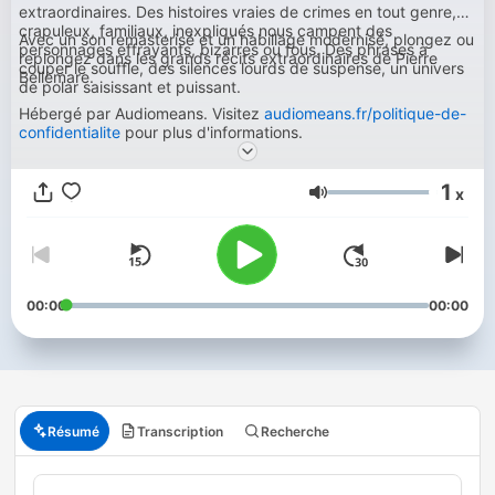
extraordinaires. Des histoires vraies de crimes en tout genre,
crapuleux, familiaux, inexpliqués nous campent des
Avec un son remasterisé et un habillage modernisé, plongez ou
personnages effrayants, bizarres ou fous. Des phrases à
replongez dans les grands récits extraordinaires de Pierre
couper le souffle, des silences lourds de suspense, un univers
Bellemare.
de polar saisissant et puissant.
Hébergé par Audiomeans. Visitez
audiomeans.fr/politique-de-
confidentialite
pour plus d'informations.
1
x
Volume
00:00
00:00
Résumé
Transcription
Recherche