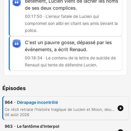
Bêtement, Lucien vient de lâcher les noms
de ses deux complices.
00:17:50 · L'erreur fatale de Lucien qui
compromet son alibi en citant ses amis devant la
police.
C'est un pauvre gosse, dépassé par les
événements, a écrit Renaud.
00:18:34 · Le contenu de la lettre de suicide de
Renaud qui tente de défendre Lucien.
Épisodes
-
964
Dérapage incontrôlé
Ce récit retrace l'histoire tragique de Lucien et Moon, deux êtres liés par un passé commun dont le voyage dans une Peugeot 203 s'achève par un meurtre lors d'une violente altercation routière. Après le crime, Lucien tente d'organiser avec ses complices Jean-François et Renaud l'effacement du corps dans la Marne. Cependant, malgré la mise en place d'un alibi, la découverte du cadavre et les erreurs de ses complices mènent à son arrestation et à sa condamnation à vingt ans de réclusion.
06 août 2026
-
963
Le fantôme d’Interpol