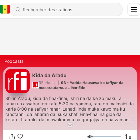
Podcasts
Kida da Al'adu
RFI Hausa
|
93 - Yadda Hausawa ke tafiyar da
masarautarsu a Jihar Edo
Shirin Al’adu, kida da fina-finai, shiri ne da ke zo maku a
ranakun assabar da kafe 5:30 na yamma, tare da maimaici da
karfe 8:00 na safiyar ranar Lahadi.Inda muke kawo ma ku
rahotanni da labaran da suka shafi Fina-finai na gida da
ketare, firarraki da mawakammu na gargajiya da na zamani,
tare da kawo maku labaran da suka shafi al’adummu na gida
da ketare. Tare da naku Mahaman Salisu Hamisu.
1
x
Volume