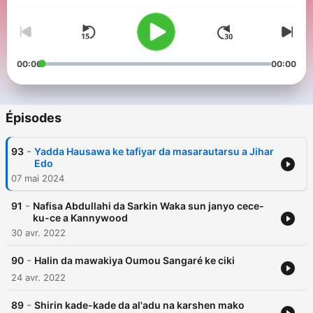
00:00
00:00
Épisodes
-
93
Yadda Hausawa ke tafiyar da masarautarsu a Jihar
Edo
07 mai 2024
-
91
Nafisa Abdullahi da Sarkin Waka sun janyo cece-
ku-ce a Kannywood
30 avr. 2022
-
90
Halin da mawakiya Oumou Sangaré ke ciki
24 avr. 2022
-
89
Shirin kade-kade da al'adu na karshen mako