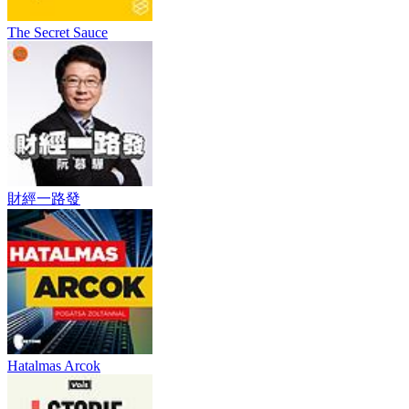
The Secret Sauce
財經一路發
Hatalmas Arcok