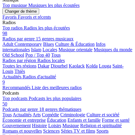
Top musique
Musiques les plus écoutées
Changer de thème
Favoris
Favoris et récents
Radios
Top radios
Radios les plus écoutées
98
Radios par genre
15 genres musicaux
Adult Contemporary
Blues
Culture & Éducation
Infos
internationales
Islam
Locales
Musique orientale
Musiques du monde
Old School
Pop / Top 40
Tous
Radios par région
Radios locales
Toutes les régions
Dakar
Diourbel
Kaolack
Kolda
Louga
Saint-
Louis
Thiès
Actualités
Radios d'actualité
9
Recommandés
Liste des meilleures radios
Podcasts
Top podcasts
Podcasts les plus populaires
50
Podcasts par genre
18 genres thématiques
Tous
Actualités
Arts
Comédie
Criminologie
Culture et société
Économie et entreprise
Éducation
Enfants et famille
Forme et santé
Gouvernement
Histoire
Loisirs
Musique
Religion et spiritualité
Romans et nouvelles
Sciences
Séries TV et films
Sports