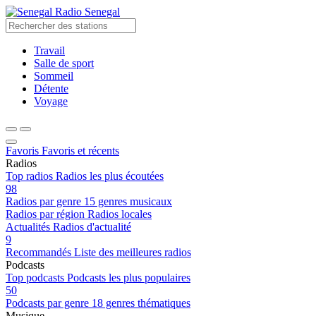
Radio Senegal
Travail
Salle de sport
Sommeil
Détente
Voyage
Favoris
Favoris et récents
Radios
Top radios
Radios les plus écoutées
98
Radios par genre
15 genres musicaux
Radios par région
Radios locales
Actualités
Radios d'actualité
9
Recommandés
Liste des meilleures radios
Podcasts
Top podcasts
Podcasts les plus populaires
50
Podcasts par genre
18 genres thématiques
Musique