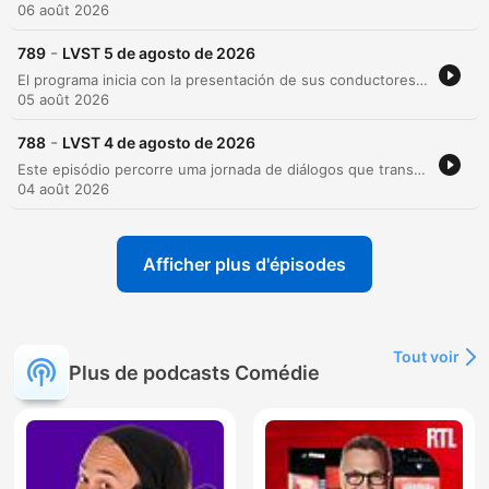
06 août 2026
-
789
LVST 5 de agosto de 2026
El programa inicia con la presentación de sus conductores y el anuncio de próximos eventos culturales en La Trastienda, el Teatro Helios y el Antel Arena. A través de un tono humorístico, se explora el desafío que representa para los habitantes de la ciudad participar en festivales de doma, analizando desde el reglamento y la vestimenta hasta las tradiciones del mate y el entrenamiento. Posteriormente, el episodio aborda un debate histórico sobre la verdadera autoría de las obras de William Shakespeare, examinando diversas teorías conspirativas. El programa concluye con una sección de interacción con los oyentes y una parodia cómica sobre las complicaciones y situaciones estresantes de los viajes familiares en automóvil.
05 août 2026
-
788
LVST 4 de agosto de 2026
Este episódio percorre uma jornada de diálogos que transitam entre o surrealismo cômico e a nostalgia histórica. A conversa inicia com discussões absurdas sobre a escolha de carnes para churrascos, abordando desde critérios bizarros de seleção até dietas alternativas inusitadas. A narrativa evolui para memórias de confeitaria artesanal e técnicas de cultivo, antes de mergulhar na exploração histórica da poesia na China durante a dinastia Tang, focando na vida do poeta Li Po. O episódio encerra com reflexões sobre segurança doméstica, manutenção de portas e memórias pessoais sobre consultórios de psicanálise e trajetórias de vida.
04 août 2026
Afficher plus d'épisodes
Tout voir
Plus de podcasts Comédie