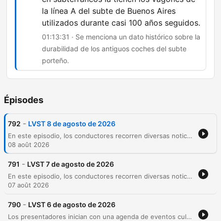
la línea A del subte de Buenos Aires
utilizados durante casi 100 años seguidos.
01:13:31 · Se menciona un dato histórico sobre la
durabilidad de los antiguos coches del subte
porteño.
Épisodes
-
792
LVST 8 de agosto de 2026
En este episodio, los conductores recorren diversas noticias culturales, desde conciertos de la banda Nube 9 y el show de Karina Berlegui, hasta el lanzamiento del nuevo libro de cuentos de Patricio Barton. La conversación explora la etología a través de animales con apariencias amenazantes pero temperamentos pacíficos, reflexiones sobre la antropomorfización y la ética humana. El programa concluye con la lectura de mensajes de la audiencia y un viaje por la leyenda del Preste Juan, finalizando con un juego de datos curiosos sobre el transporte público.
08 août 2026
-
791
LVST 7 de agosto de 2026
En este episodio, los conductores recorren diversas noticias culturales, desde el 25 aniversario de la banda Nube 9 y las protestas por el Coro Nacional de Niños, hasta una reseña histórica sobre la Real Academia Española. A través de un tono humorístico, se analizan las normas de etiqueta en la mesa según el doctor Cambón, abordando desde el uso del celular hasta el manejo de cubiertos. El programa concluye con reflexiones sobre qué secretos ocultar en una primera cita y una charla surrealista sobre espionaje.
07 août 2026
-
790
LVST 6 de agosto de 2026
Los presentadores inician con una agenda de eventos culturales y un análisis humorístico sobre hábitos de higiene personal, abordando desde el cuidado del cabello hasta la limpieza de pies y anteojos. La charla transita hacia temas históricos, explorando las catástrofes del año 536, para finalizar con un repaso por los peligros laborales en la construcción y la interacción con la audiencia.