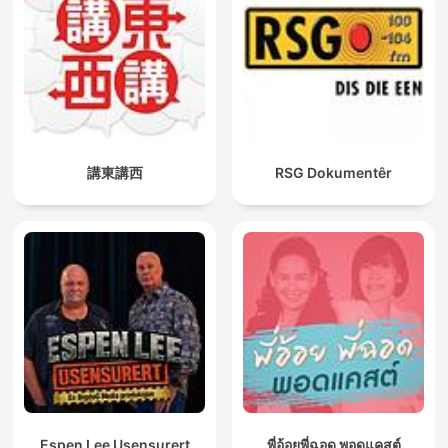
講東講西
RSG Dokumentêr
Espen Lee Usensurert
พี่อ้อยพี่ฉอด พอดแคสต์