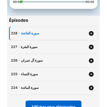
00:00
00:00
Épisodes
-
228
سورة الفاتحة
-
227
سورة البقرة
-
226
سورة آل عمران
-
225
سورة النساء
-
224
سورة المائدة
Afficher plus d'épisodes