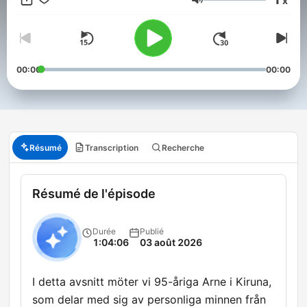
x
är både underhållande och berörande på alla sätt och vis! Här
Volume
får de äldre ett utrymme i podcastens värld som dom inte alls
har idag, samtidigt som de integreras med både sin egen och
de yngre generationerna! Kontakt: hello@jonasuhlback.com
Lyssna på de äldre är en produktion av Poddagency
00:00
00:00
Résumé
Transcription
Recherche
Résumé de l'épisode
Durée
Publié
1:04:06
03 août 2026
I detta avsnitt möter vi 95-åriga Arne i Kiruna,
som delar med sig av personliga minnen från