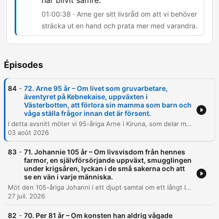
har blivit sämre.
01:00:38 · Arne ger sitt livsråd om att vi behöver
sträcka ut en hand och prata mer med varandra.
Épisodes
-
84
72. Arne 95 år – Om livet som gruvarbetare,
äventyret på Kebnekaise, uppväxten i
Västerbotten, att förlora sin mamma som barn och
våga ställa frågor innan det är försent.
I detta avsnitt möter vi 95-åriga Arne i Kiruna, som delar med sig av personliga minnen från sin barndom utanför Skellefteå, livet i bageriet och sin tid som närstående till hustrun Kerstin. Samtalet rör även historiska expeditioner till Kebnekaise och reflektioner kring naturens betydelse. Utöver de personliga berättelserna analyseras politiska förslag gällande pension och ekonomi för äldre i Ekonomiminuten, samt besöks Riksbyggens Bonum-koncept för seniorboenden. Avsnittet avslutas med Arnes livsråd om vikten av mänsklig kontakt och tacksamhet.
03 août 2026
-
83
71. Johannie 105 år – Om livsvisdom från hennes
farmor, en självförsörjande uppväxt, smugglingen
under krigsåren, lyckan i de små sakerna och att
se en vän i varje människa.
Möt den 105-åriga Johanni i ett djupt samtal om ett långt liv fyllt av både prövningar och visdom. Hon delar med sig av minnen från sin barndom i Norge, flytten till Sverige och de starka upplevelserna under andra världskriget, inklusive smuggling över gränsen samt personliga förluster. Avsnittet utforskar även teman som självförsörjning, entreprenörskap i Sälen och vikten av att finna lyckan i vardagens små ögonblick. Vi får även ett besök hos 60plusbanken där fokus ligger på ekonomiska behov för livshändelser och renoveringar.
27 juil. 2026
-
82
70. Per 81 år – Om konsten han aldrig vågade