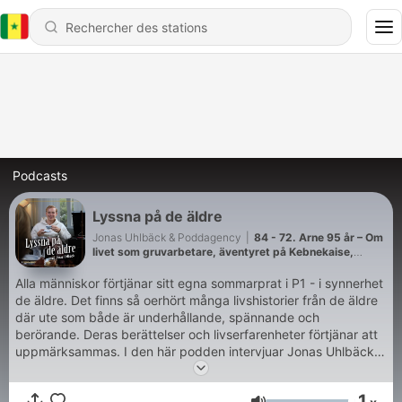
Podcasts
Lyssna på de äldre
Jonas Uhlbäck & Poddagency
|
84 - 72. Arne 95 år – Om
livet som gruvarbetare, äventyret på Kebnekaise,
uppväxten i Västerbotten, att förlora sin mamma som
barn och våga ställa frågor innan det är försent.
Alla människor förtjänar sitt egna sommarprat i P1 - i synnerhet
de äldre. Det finns så oerhört många livshistorier från de äldre
där ute som både är underhållande, spännande och
berörande. Deras berättelser och livserfarenheter förtjänar att
uppmärksammas. I den här podden intervjuar Jonas Uhlbäck
en salig blandning av härliga gäster med den gemensamma
nämnaren att alla är minst 70 år gamla. Samtalen om deras liv
1