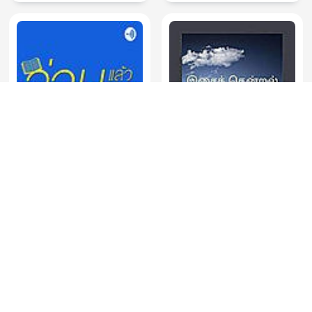
อ่านแล้วอ่านเล่า
இசைத் தென்றல்