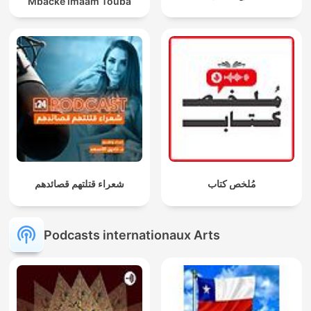
Mbacké imaam Touba
مُلخص كتاب
شعراء قتلتهم قصائدهم
Podcasts internationaux Arts