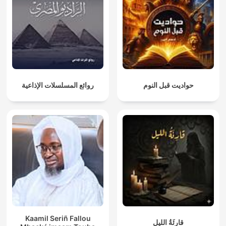
حواديت قبل النوم
روائع المسلسلات الإذاعية
Kaamil Seriñ Fallou
قارِئَةُ الليل