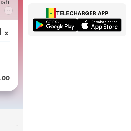
nish
TELECHARGER APP
ool
u in
1
x
it
ails.
:00