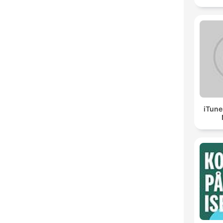
iTune