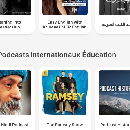
eaning into
Easy English with
 الكتب الصوتية
eadership
KruMae FMCP English
Podcasts internationaux Éducation
 Hindi Podcast
The Ramsey Show
Podcast Histo