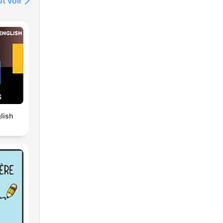
t voir
lish