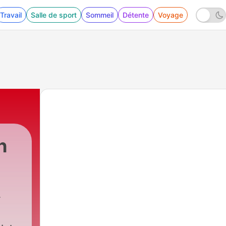
Travail
Salle de sport
Sommeil
Détente
Voyage
h
99 - NIS Advanced S3 - 14 - El Valle del Jerte