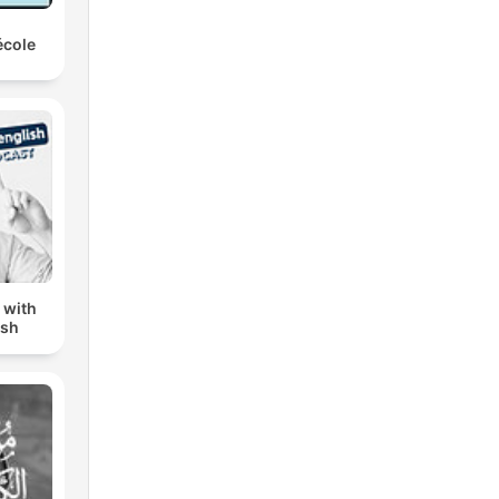
école
 with
ish