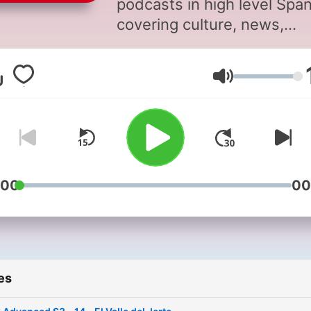
podcasts in high level Spa
covering culture, news,
conversation, and all the c
words they never teach yo
Volume
class... Now with transcript
pages and worksheets! Vis
notesinspanish.com for det
See our Notes in Spanish
Intermediate podcast too!
:00
00
es