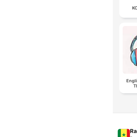
KO
Engl
T
Ra