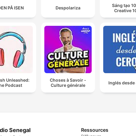
Sáng tạo 10
EN PÅ ISEN
Despolariza
Creative 1
ish Unleashed:
Choses à Savoir -
Inglés desde
he Podcast
Culture générale
dio Senegal
Ressources