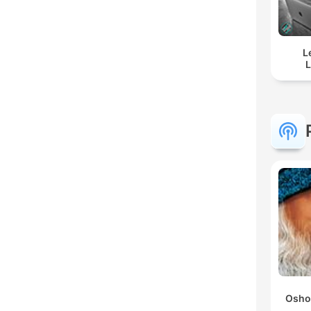
L
L
Osho