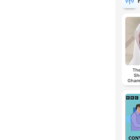
The
Sh
Ghamdi | كريم