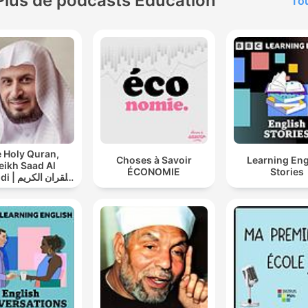
Plus de podcasts Éducation
Tou
 Holy Quran,
Choses à Savoir
Learning Eng
eikh Saad Al
ÉCONOMIE
Stories
القران ال
سعد الغامدي