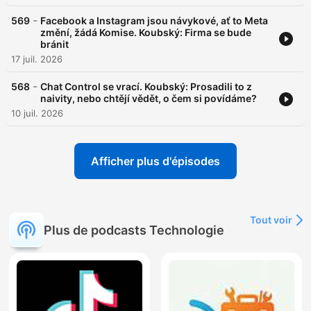
-
569
Facebook a Instagram jsou návykové, ať to Meta
změní, žádá Komise. Koubský: Firma se bude
bránit
17 juil. 2026
-
568
Chat Control se vrací. Koubský: Prosadili to z
naivity, nebo chtějí vědět, o čem si povídáme?
10 juil. 2026
Afficher plus d'épisodes
Tout voir
Plus de podcasts Technologie