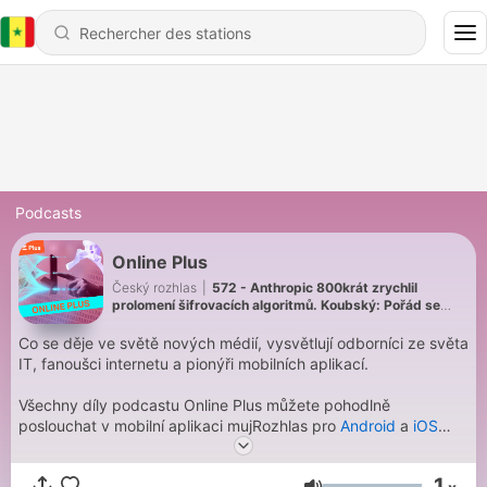
Podcasts
Online Plus
Český rozhlas
|
572 - Anthropic 800krát zrychlil
prolomení šifrovacích algoritmů. Koubský: Pořád se
tomu dá snadno čelit
Co se děje ve světě nových médií, vysvětlují odborníci ze světa
IT, fanoušci internetu a pionýři mobilních aplikací.
Všechny díly podcastu Online Plus můžete pohodlně
poslouchat v mobilní aplikaci mujRozhlas pro
Android
a
iOS
nebo na webu
mujRozhlas.cz
.
1