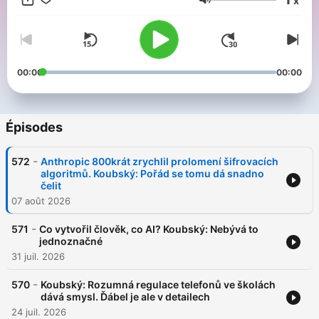
x
Volume
00:00
00:00
Épisodes
-
572
Anthropic 800krát zrychlil prolomení šifrovacích
algoritmů. Koubský: Pořád se tomu dá snadno
čelit
07 août 2026
-
571
Co vytvořil člověk, co AI? Koubský: Nebývá to
jednoznačné
31 juil. 2026
-
570
Koubský: Rozumná regulace telefonů ve školách
dává smysl. Ďábel je ale v detailech
24 juil. 2026