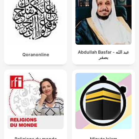
Abdullah Basfar - عبد الله
Qoranonline
بصفر
Religions du monde
Minute Islam