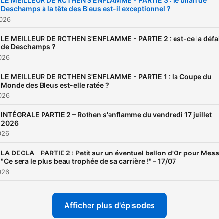
LE MEILLEUR DE ROTHEN S'ENFLAMME - PARTIE 3 : le bilan de
Deschamps à la tête des Bleus est-il exceptionnel ?
18h45, un membre du mon
2026
du football (entraîneur, anc
joueur, consultant, support
LE MEILLEUR DE ROTHEN S'ENFLAMME - PARTIE 2 : est-ce la défa
de Deschamps ?
vient se confronter à la D
2026
Team. Cette année, retrouvez
LE MEILLEUR DE ROTHEN S'ENFLAMME - PARTIE 1 : la Coupe du
également un nouveau quiz
Monde des Bleus est-elle ratée ?
Tous contre Rothen incarn
2026
par Louis Gerbier.
INTÉGRALE PARTIE 2 – Rothen s'enflamme du vendredi 17 juillet
2026
2026
LA DECLA - PARTIE 2 : Petit sur un éventuel ballon d'Or pour Messi
"Ce sera le plus beau trophée de sa carrière !" – 17/07
2026
Afficher plus d'épisodes