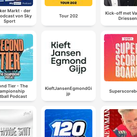
ker Markt - der
Kick-off met Va
odcast von Sky
Tour 202
Driessen
Sport
nd Tier - The
KieftJansenEgmondGi
ampionship
Superscoreb
jp
tball Podcast