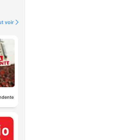
t voir
ndente