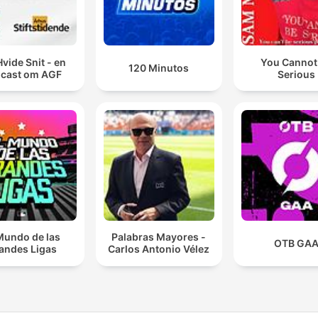
Hvide Snit - en
You Cannot
120 Minutos
cast om AGF
Serious
Mundo de las
Palabras Mayores -
OTB GA
andes Ligas
Carlos Antonio Vélez