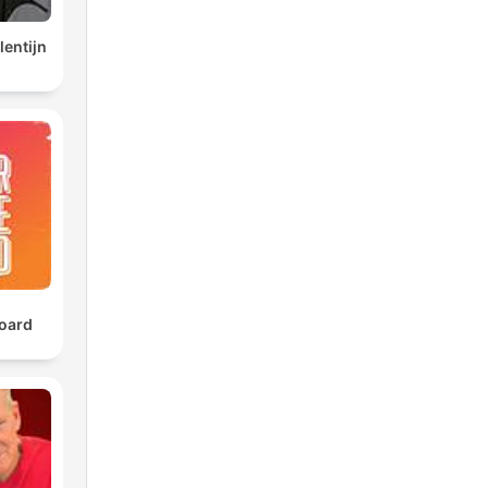
lentijn
oard