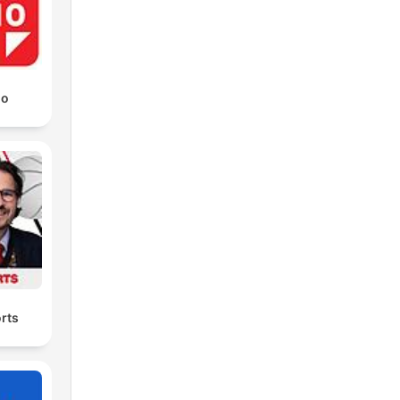
io
rts