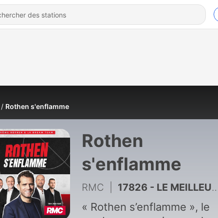
Rothen s'enflamme
Rothen
s'enflamme
RMC
|
17826 - LE MEILLEUR DE ROTHEN S'ENFLAMME - PARTIE 3 : le bilan de Deschamps à la tête des Bleus est-il exceptionnel ?
« Rothen s’enflamme », le