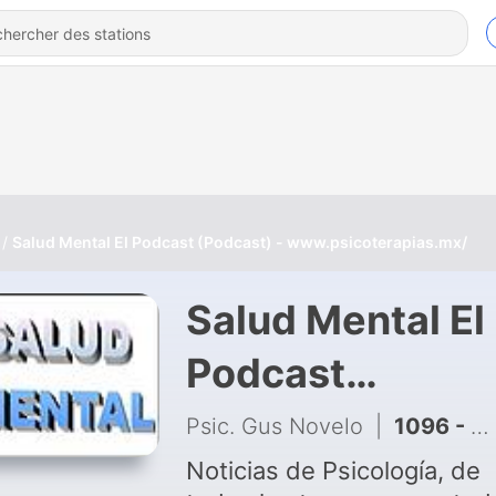
Salud Mental El Podcast (Podcast) - www.psicoterapias.mx/
Salud Mental El
Podcast
(Podcast) -
Psic. Gus Novelo
|
1096 - Una pausa en el camino
www.psicotera
Noticias de Psicología, de