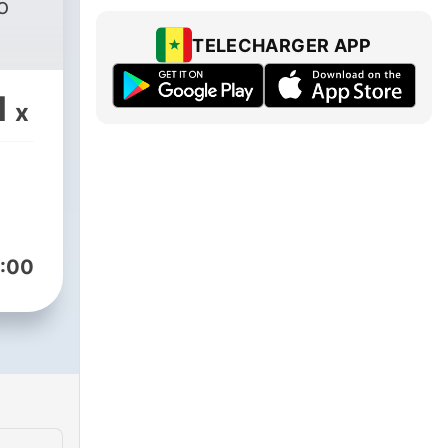
o
TELECHARGER APP
1
x
:00