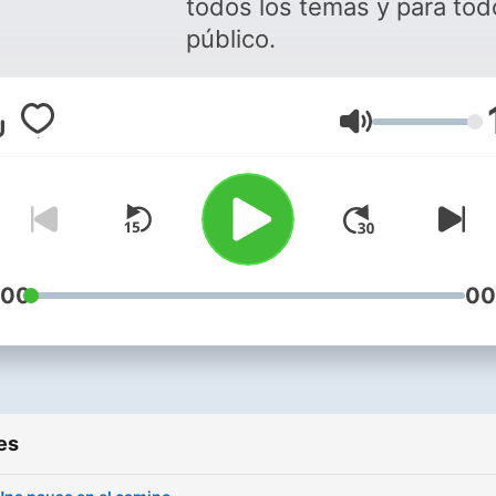
todos los temas y para tod
público.
Volume
:00
00
es