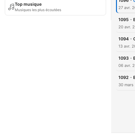
-
1096
Top musique
27 avr. 
Musiques les plus écoutées
-
1095
20 avr. 
-
1094
13 avr. 
-
1093
06 avr. 
-
1092
30 mars