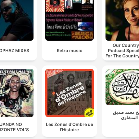
Our Country
TOPHAZ MIXES
Retro music
Podcast Specif
For The Countr
Industry
خ محمد صديق
المنشاوي
UANDA NO
Les Zones d'Ombre de
IZONTE VOL'S
l'Histoire