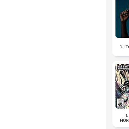
DJ 
L
HOR