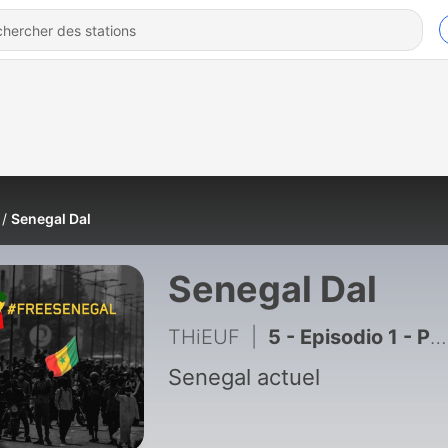
Senegal Dal
Senegal Dal
THiEUF
|
5 - Episodio 1 - Podcast Amoul Baye By Nigga Thieuf
Senegal actuel