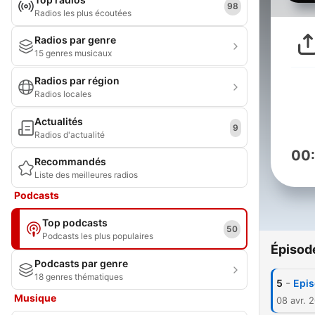
98
Radios les plus écoutées
Radios par genre
15 genres musicaux
Radios par région
Radios locales
Actualités
9
Radios d'actualité
00
Recommandés
Liste des meilleures radios
Podcasts
Top podcasts
50
Podcasts les plus populaires
Épisod
Podcasts par genre
18 genres thématiques
-
5
Epis
Musique
08 avr. 