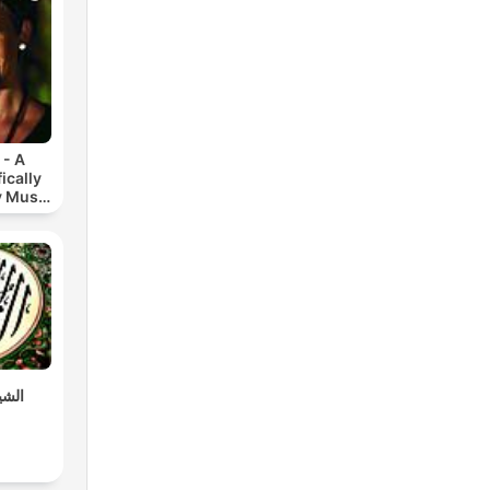
 - A
ically
y Music
.
الشي