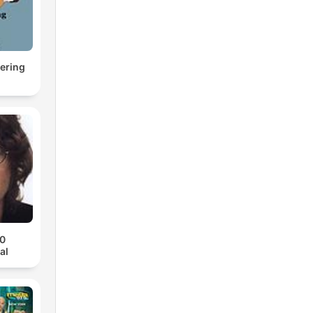
ering
70
al