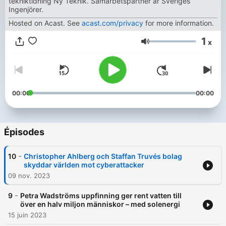
tekniktidning Ny Teknik. Samarbetspartner är Sveriges
Ingenjörer.
Hosted on Acast. See
acast.com/privacy
for more information.
1
x
Volume
00:00
00:00
Épisodes
-
10
Christopher Ahlberg och Staffan Truvés bolag
skyddar världen mot cyberattacker
09 nov. 2023
-
9
Petra Wadströms uppfinning ger rent vatten till
över en halv miljon människor – med solenergi
15 juin 2023