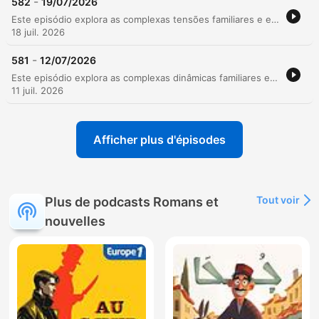
-
582
19/07/2026
Este episódio explora as complexas tensões familiares e emocionais em torno da revelação da gravidez de Kirsty. Entre discussões sobre o futuro da fazenda, o impacto de perdas gestacionais passadas e confrontos sobre segredos do passado, como o incidente de um berço escondido, a narrativa transita entre momentos de vulnerabilidade e reconciliação. A trama também aborda as dificuldades de lidar com traumas antigos e a busca por esperança, intercalando conversas cotidianas com investigações locais, como o ataque de cães na fazenda.
18 juil. 2026
-
581
12/07/2026
Este episódio explora as complexas dinâmicas familiares e comunitárias em torno da vida rural, desde o retorno inesperado de Chris à casa de sua família até as tensões sobre a partilha de bens da fazenda. Entre preparativos para o Borchester Show e competições de ferraria, os personagens enfrentam conflitos legais, disputas de herança e o peso de segredos do passado. A narrativa percorre desde momentos de nostalgia e descobertas no jardim até confrontos dramáticos envolvendo dívidas e chantagens. O episódio também destaca a importância da comunidade e os desafios de manter o legado da fazenda diante de pressões financeiras e mudanças geracionais.
11 juil. 2026
Afficher plus d'épisodes
Tout voir
Plus de podcasts Romans et
nouvelles