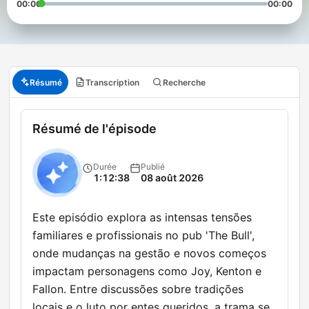
00:00
00:00
Résumé
Transcription
Recherche
Résumé de l'épisode
Durée
Publié
1:12:38
08 août 2026
Este episódio explora as intensas tensões
familiares e profissionais no pub 'The Bull',
onde mudanças na gestão e novos começos
impactam personagens como Joy, Kenton e
Fallon. Entre discussões sobre tradições
locais e o luto por entes queridos, a trama se