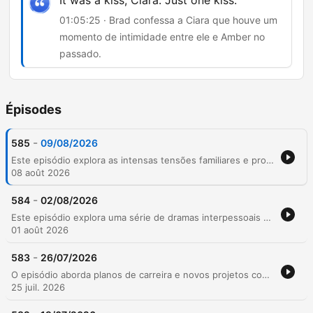
It was a kiss, Ciara. Just one kiss.
01:05:25 · Brad confessa a Ciara que houve um
momento de intimidade entre ele e Amber no
passado.
Épisodes
-
585
09/08/2026
Este episódio explora as intensas tensões familiares e profissionais no pub 'The Bull', onde mudanças na gestão e novos começos impactam personagens como Joy, Kenton e Fallon. Entre discussões sobre tradições locais e o luto por entes queridos, a trama se expande para revelar segredos de negócios e confrontos sobre lealdade. A narrativa atinge seu ápice com dramas interligados que envolvem desde um roubo de equipamentos até emergências médicas e acidentes no campo. O episódio culmina em revelações emocionais sobre relacionamentos passados, colocando à prova os laços familiares e a estabilidade das relações entre Brad, Amber, George e Ciara.
08 août 2026
-
584
02/08/2026
Este episódio explora uma série de dramas interpessoais e mudanças comunitárias, centrando-se no impacto emocional da separação entre Harrison e Fallon, e as repercussões de outros términos, como o de Harrison e Pete. Através de diálogos intensos, abordamos desde traumas familiares profundos até tensões geradas por comportamentos difíceis na vila. A narrativa também acompanha transformações profissionais e rotinas domésticas, incluindo a renúncia de um chef e as preocupações com eventos comunitários. O episódio encerra com uma transição para o podcast 'You're Dead to Me', apresentando os temas da nova série de comédia histórica.
01 août 2026
-
583
26/07/2026
O episódio aborda planos de carreira e novos projetos comunitários, incluindo a gestão de um celeiro renovado por Elizabeth e os preparativos para o festival local. Entre discussões sobre taxas de entrada e fofocas da vila, temas familiares profundos emergem, revelando segredos sobre relacionamentos e possíveis desvios financeiros. A tensão escala com revelações sobre a negligência de Clive em relação ao pai idoso e conflitos gerados por mágoas do passado. O episódio encerra com reflexões sobre conexões profissionais e uma transição para casos paranormais.
25 juil. 2026