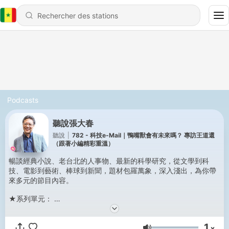
Podcasts
聽說張大春
聽說
|
782 - 科技e-Mail｜鴨嘴獸會有未來嗎？ 專訪王道還
（跟著小編精彩重溫）
暢談經典小說、老台北的人事物、最新的科學研究，從文學到科
技、電影到藝術、棒球到新聞，題材包羅萬象，深入淺出，為你帶
來多元的節目內容。
★系列單元：
我們的老台北／科技e-Mail／孫維新談天／娛樂轟趴／周成功的生
命科學／電影老街／台灣的棒球心／影劇特攻隊／老案子／亮哥快
1
樂頌／主題館／香港鄉親／小說大學／宅教養／坐鏡觀天
x