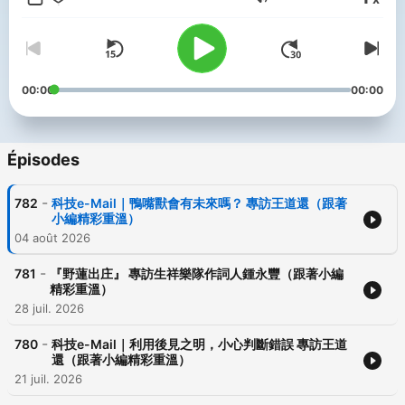
Volume
喜歡張大春主持的「聽說張大春」嗎？歡迎小額贊助我們繼續創作
優質節目＞
https://open.firstory.me/join/thehearsayzhangdachun
00:00
00:00
-----
▍官網：https://thehearsaytw.wixsite.com/thehearsaypodcast
▍FB：聽說（@TheHearSayChannel）
Épisodes
▍聯絡我們：thehearsaytw@gmail.com
Powered by
Firstory Hosting
-
782
科技e-Mail｜鴨嘴獸會有未來嗎？ 專訪王道還（跟著
小編精彩重溫）
04 août 2026
-
781
『野蓮出庄』 專訪生祥樂隊作詞人鍾永豐（跟著小編
精彩重溫）
28 juil. 2026
-
780
科技e-Mail｜利用後見之明，小心判斷錯誤 專訪王道
還（跟著小編精彩重溫）
21 juil. 2026