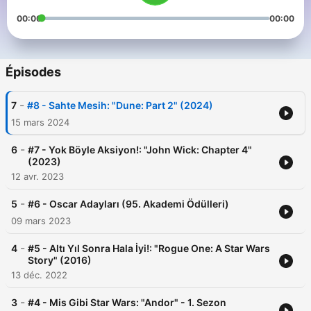
00:00
00:00
Épisodes
-
7
#8 - Sahte Mesih: "Dune: Part 2" (2024)
15 mars 2024
-
6
#7 - Yok Böyle Aksiyon!: "John Wick: Chapter 4"
(2023)
12 avr. 2023
-
5
#6 - Oscar Adayları (95. Akademi Ödülleri)
09 mars 2023
-
4
#5 - Altı Yıl Sonra Hala İyi!: "Rogue One: A Star Wars
Story" (2016)
13 déc. 2022
-
3
#4 - Mis Gibi Star Wars: "Andor" - 1. Sezon