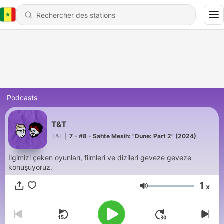
Podcasts
T&T
T&T
|
7 - #8 - Sahte Mesih: "Dune: Part 2" (2024)
İlgimizi çeken oyunları, filmleri ve dizileri geveze geveze
konuşuyoruz.
1
x
Volume