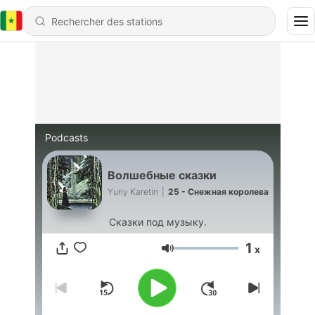
Podcasts
Волшебные сказки
Yuriy Karetin
|
25 - Снежная королева
Сказки под музыку.
1
x
Volume