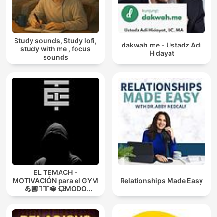
Study sounds, Study lofi,
dakwah.me - Ustadz Adi
study with me , focus
Hidayat
sounds
EL TEMACH -
MOTIVACIÓN para el GYM
Relationships Made Easy
💪🏼🏋🏻‍♀🔱 💥MODO
GUERRA💥