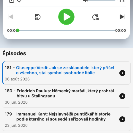
x
Volume
00:00
00:00
Épisodes
-
181
Giuseppe Verdi: Jak se ze skladatele, který přišel
o všechno, stal symbol svobodné Itálie
06 août 2026
-
180
Friedrich Paulus: Německý maršál, který prohrál
bitvu u Stalingradu
30 juil. 2026
-
179
Immanuel Kant: Nejslavnější puntičkář historie,
podle kterého si sousedé seřizovali hodinky
23 juil. 2026