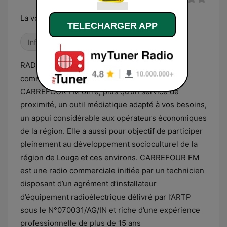
La voie du futur
TELECHARGER APP
Infos internationales
RADIO CARREFOUR , votre première radio
commerciale de la commune de Louga !
CARREFOUR FM offre, plus qu’un service de
proximité, un outil médiatique adapté à vos besoins,
un appui considérable aux opérateurs économiques
de la région. Elle a aussi pour objectif de participer
pleinement au développement socioculturel de la
région de Louga et ces environs. CARREFOUR FM
est une radio commerciale initiée par un technicien
disposant d’un agrément d’installateur
d’équipement radioélectrique délivré par l’ARTP
sous le N°070031/AG/IN et riche d’une expérience
professionnelle de plus de 15 ans