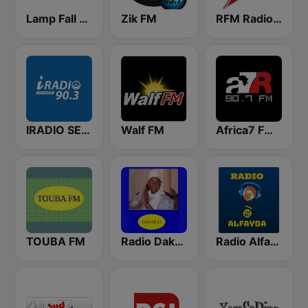
Lamp Fall FM
Zik FM
RFM Radio Futurs Medias 94.0 FM
IRADIO SENEGAL
Walf FM
Africa7 FM 90.7
TOUBA FM
Radio Dakar 24
Radio Alfayda 90.1 FM