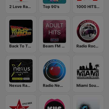
2 Love Radio
Top 90's
1000 HITS Love
Back To The 80's Radio
Beam FM - Adult Hits
Radio Rock On
Nexus Radio Dance
Radio New York Live
Miami SoundSets