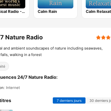
Classical Radio - Sleep Baby
Calm Rain
Calm Relaxat
7 Nature Radio
al and ambient soundscapes of nature including seawaves,
falls, walking in a forest
iété
uences 24/7 Nature Radio:
on:
Internet
titres
7 derniers jours
30 derniers j