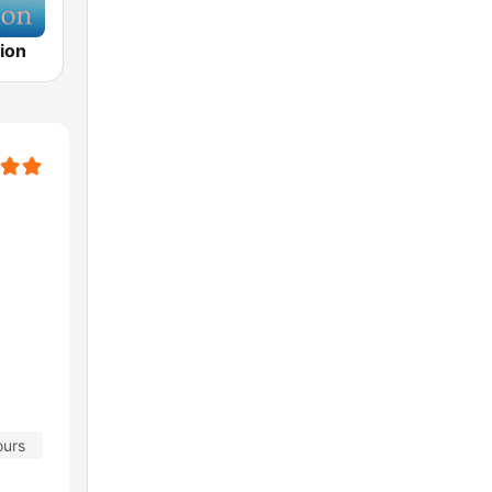
ion
ours