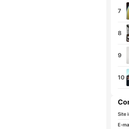
7
8
9
10
Co
Site 
E-mai