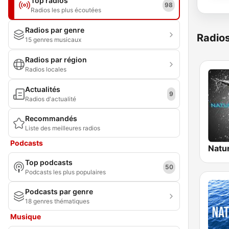
Top radios
98
Radios les plus écoutées
Radios par genre
Radio
15 genres musicaux
Radios par région
Radios locales
Actualités
9
Radios d'actualité
Recommandés
Liste des meilleures radios
Podcasts
Top podcasts
50
Podcasts les plus populaires
Podcasts par genre
18 genres thématiques
Musique