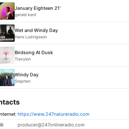
January Eighteen 21'
gerald kent
Wet and Windy Day
Hans Ludvigsson
Birdsong At Dusk
Travylon
Windy Day
Stephen
ntacts
internet
https://www.247natureradio.com
l:
producer@247onlineradio.com