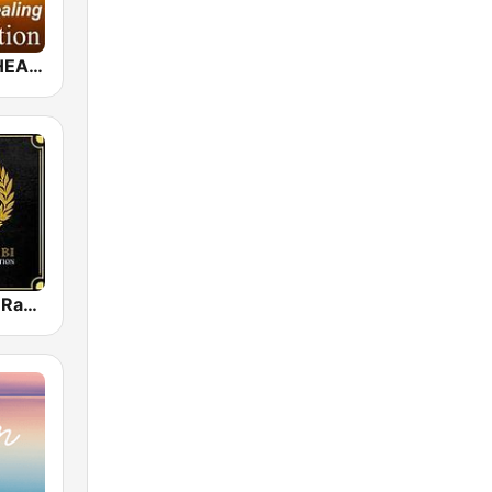
MUSIC FOR HEALING & RELAXATION
Ambi Nature Radio