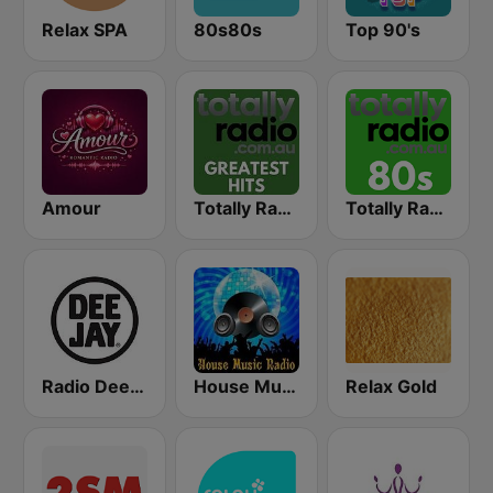
Relax SPA
80s80s
Top 90's
Amour
Totally Radio Greatest Hits
Totally Radio 80s
Radio Deejay
House Music Radio
Relax Gold