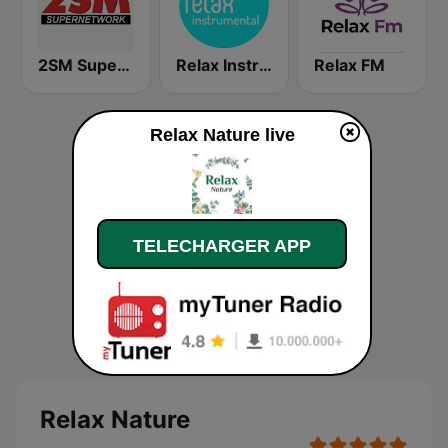
2SM Super Radio
Relax Instrumental
Relax FM
Relax Nature live
TELECHARGER APP
Relax Nature