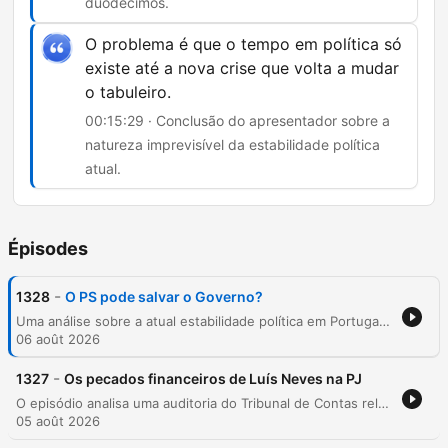
duodécimos.
O problema é que o tempo em política só
existe até a nova crise que volta a mudar
o tabuleiro.
00:15:29 · Conclusão do apresentador sobre a
natureza imprevisível da estabilidade política
atual.
Épisodes
-
1328
O PS pode salvar o Governo?
Uma análise sobre a atual estabilidade política em Portugal, focando na estratégia do Partido Socialista perante o governo de Luís Montenegro. O debate explora como o PS pretende evitar a responsabilidade por uma eventual queda do executivo, mantendo uma postura de cautela que pode incluir a abstenção para viabilizar o Orçamento do Estado. A discussão aborda também as dificuldades enfrentadas pelo governo em áreas como saúde e educação, e a tentativa de construir uma narrativa de vitimização política para futuras eleições.
06 août 2026
-
1327
Os pecados financeiros de Luís Neves na PJ
O episódio analisa uma auditoria do Tribunal de Contas relativa ao ano de 2023, período em que Luís Neves exercia o cargo de Diretor Nacional da Polícia Judiciária. A investigação detalha a identificação de infrações financeiras relacionadas a contratos de combustível e serviços de agência de viagens, além de irregularidades no uso de cartões de crédito e na gestão de comunicações. A discussão explora por que, apesar das falhas detetadas, não foram aplicadas sanções ao então diretor, fundamentando-se no conceito de negligência e ausência de reincidência. O conteúdo aborda também as recomendações do Tribunal para a melhoria do controlo interno e a crítica ao uso frequente de mecanismos de contratação excluída na PJ.
05 août 2026