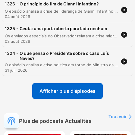
-
1326
O princípio do fim de Gianni Infantino?
O episódio analisa a crise de liderança de Gianni Infantino na FIFA, motivada pela controversa proposta 'FIFA Forward Enterprise', que visava privatizar receitas do Mundial. A resistência da UEFA e o risco de perda de apoio das federações colocam em causa a sua reeleição para 2027. A análise explora a estratégia política de Infantino para as próximas eleições, baseada na busca direta por votos, e detalha a sua trajetória de ascensão e habilidade em antecipar contextos políticos, apesar do crescente isolamento institucional.
04 août 2026
-
1325
Ceuta: uma porta aberta para lado nenhum
Os enviados especiais do Observador relatam a crise migratória em Ceuta, descrevendo o cenário de desolação e o impacto da chegada massiva de pessoas na cidade. O episódio detalha como as redes sociais influenciaram este movimento e narra momentos de profunda humanidade, como o resgate heroico de um homem à deriva no mar. A narrativa aborda ainda o clima de pânico entre os residentes locais e a situação desesperadora dos migrantes que, vindos de zonas de guerra, preferem enfrentar condições precárias em Ceuta a regressar a Marrocos.
03 août 2026
-
1324
O que pensa o Presidente sobre o caso Luís
Neves?
O episódio analisa a crise política em torno do Ministro da Administração Interna, Luís Neves, e a postura cautelosa do Presidente da República, António José Seguro. Através de uma conversa entre Pedro Benevides e o editor adjunto de Política do Observador, Miguel Santos Carrapatoso, discute-se o impacto das recentes explicações do ministro na sua viabilidade política e o silêncio estratégico do Presidente perante as polémicas envolvendo a conduta de Neves enquanto Diretor da Polícia Judiciária. O debate aborda ainda a pressão parlamentar, a possível Comissão Parlamentar de Inquérito proposta pelo Chega e a gestão de crise do Governo de Luís Montenegro durante o período crítico de agosto.
31 juil. 2026
Afficher plus d'épisodes
Tout voir
Plus de podcasts Actualités