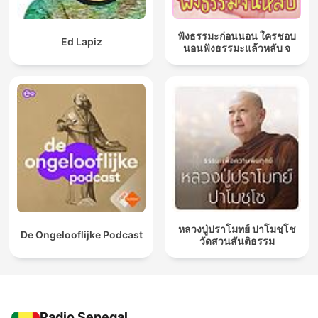
ฟังธรรมะก่อนนอน ใครชอบ
Ed Lapiz
นอนฟังธรรมะแล้วหลับ จ
หลวงปู่ปราโมทย์ ปาโมชฺโช
De Ongelooflijke Podcast
วัดสวนสันติธรรม
Radio Senegal