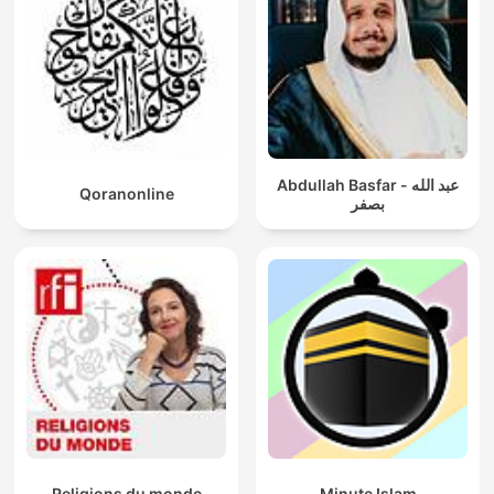
Abdullah Basfar - عبد الله
Qoranonline
بصفر
Religions du monde
Minute Islam