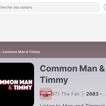
Common Man & Timmy
Common Man &
Timmy
97.1 The Fan
|
2683 - Common Man and Timmy August, 7, 2026