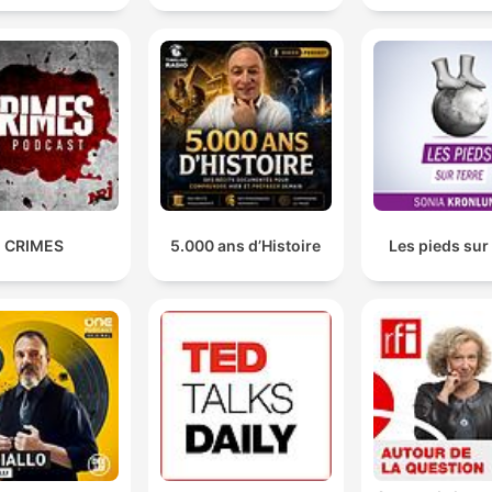
Een minder divers bos is minder weerbaar. Dat is
eigenlijk heel simpel.
00:38:46 · De spreker legt uit dat monoculturen in bossen
kwetsbaarder zijn voor verstoringen zoals branden dan diver
ecosystemen.
CRIMES
5.000 ans d’Histoire
Les pieds sur 