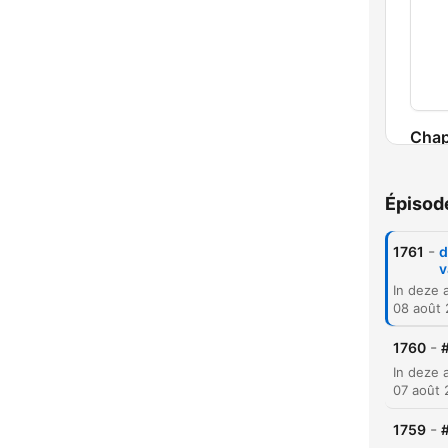
Chap
Épisod
-
1761
d
v
08 août
-
1760
#
07 août
-
1759