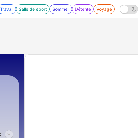
Travail
Salle de sport
Sommeil
Détente
Voyage
761 - dr Kelder en Co - 8 augustus 2026 - gluu
s