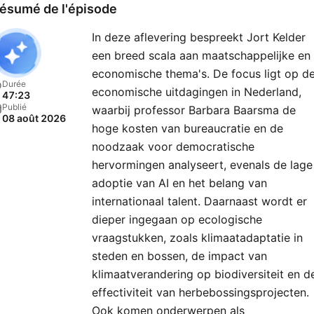
zaterdagmiddag vanaf 12.
ésumé de l'épisode
uur (vol = vol).
In deze aflevering bespreekt Jort Kelder
een breed scala aan maatschappelijke en
economische thema's. De focus ligt op d
Durée
economische uitdagingen in Nederland,
47:23
Publié
waarbij professor Barbara Baarsma de
08 août 2026
hoge kosten van bureaucratie en de
noodzaak voor democratische
hervormingen analyseert, evenals de lage
adoptie van AI en het belang van
internationaal talent. Daarnaast wordt er
dieper ingegaan op ecologische
vraagstukken, zoals klimaatadaptatie in
steden en bossen, de impact van
klimaatverandering op biodiversiteit en d
effectiviteit van herbebossingsprojecten.
Ook komen onderwerpen als