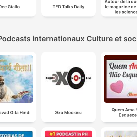
Autour de la qu
Dee Giallo
TED Talks Daily
le magazine de
les scienc
Podcasts internationaux Culture et soc
Quem Ama 
vad Gita Hindi
Эхо Москвы
Esquece