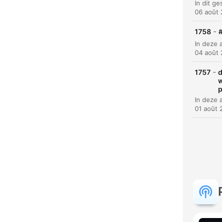
06 août
-
1758
04 août
-
1757
d
w
C
p
Mome
01 août 