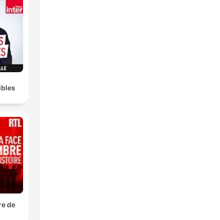
ibles
re de