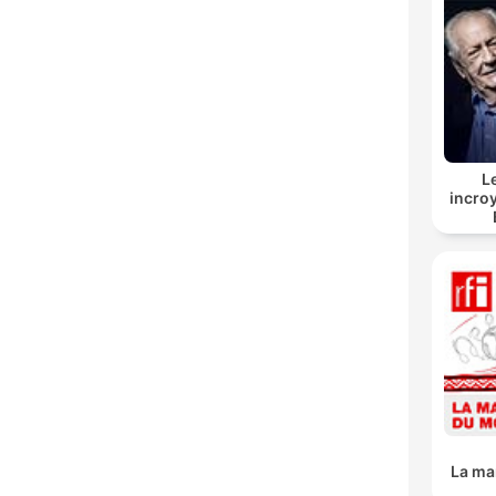
L
incroy
La ma