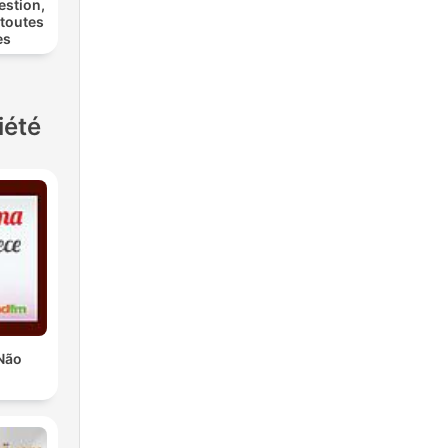
estion,
 toutes
es
iété
Não