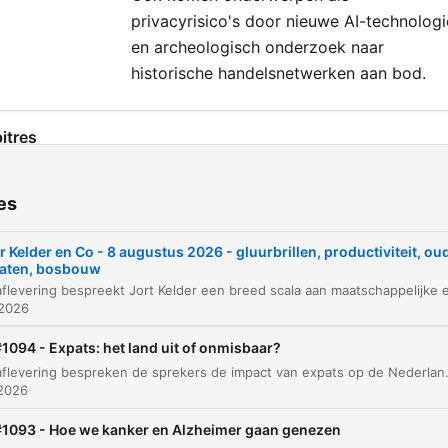
privacyrisico's door nieuwe AI-technologi
en archeologisch onderzoek naar
historische handelsnetwerken aan bod.
itres
Introductie en thema's
00:00:01
es
Groene steden en klimaat
00:00:53
r Kelder en Co - 8 augustus 2026 - gluurbrillen, productiviteit, ou
De economische positie van Europa
00:02:35
aten, bosbouw
Privacy en AI-brillen
00:06:24
 2026
De kosten van regeldruk en bureaucratische
1094 - Expats: het land uit of onmisbaar?
00:13:00
lasten
In deze aflevering bespreken de sprekers de impact van expats op de Nederlandse economie en de woningmarkt, met specifieke aandacht voor de gevolgen van het afschaffen v
 2026
Hervorming van de democratie en het
00:18:22
bestuursproces
#1093 - Hoe we kanker en Alzheimer gaan genezen