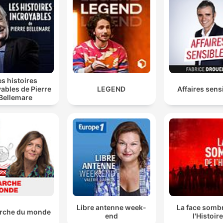
schade die voortvloeit uit de huidige mate van bureaucratie in
Nederland.
Vooralsnog zien we het niet, een beetje de solo
paradox. Solo was een Nobelprijswinnaar voor de
economie en die zei... we zien de computers overal,
es histoires
maar niet in de macro-productiviteitsstatistieken.
ables de Pierre
LEGEND
Affaires sens
Bellemare
00:23:50 · De spreker gebruikt de 'solow-paradox' om uit te
leggen dat de beloofde productiviteitswinst door AI nog niet
zichtbaar is in de cijfers.
Maar waarom komen ze niet? Omdat wij een heel
onvoorspelbaar fiscaal klimaat hebben.
00:27:29 · De spreker legt uit dat de onzekerheid in het
Nederlandse belastingstelsel een barrière vormt voor het
aantrekken van internationaal talent.
Libre antenne week-
La face somb
rche du monde
end
l'Histoire