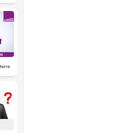
se
terre