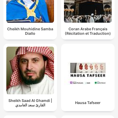
Cheikh Mouhidine Samba
Coran Arabe Français
Diallo
(Récitation et Traduction)
Sheikh Saad Al Ghamdi |
Hausa Tafseer
القارئ سعد الغامدي