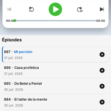
00:00
00:00
Épisodes
-
887
Mi porción
31 juil. 2026
-
886
Casa profetica
31 juil. 2026
-
885
De Betel a Peniel
30 juil. 2026
-
884
El taller de la mente
30 juil. 2026