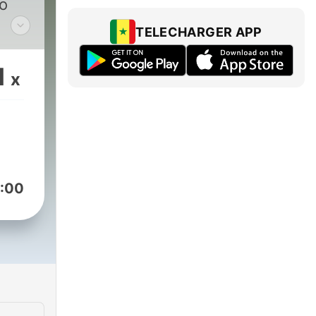
to
TELECHARGER APP
am
1
x
:00