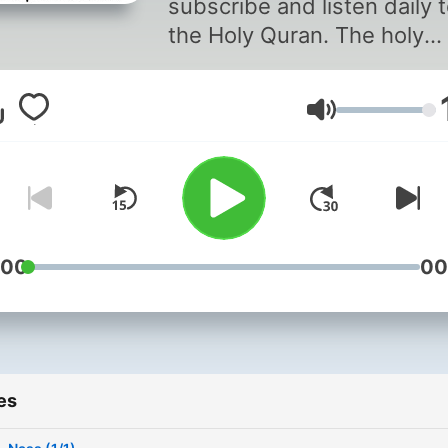
subscribe and listen daily 
the Holy Quran. The holy
Quran is recited by Al-Har
Al-Shareef reciters. (Al-
Volume
Shuraim and Al-Sudais)
:00
00
es