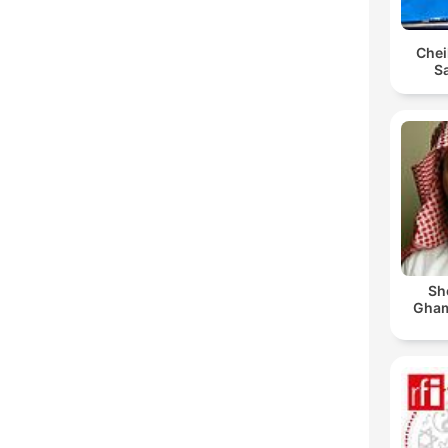
Chei
S
Sh
Ghamdi | د