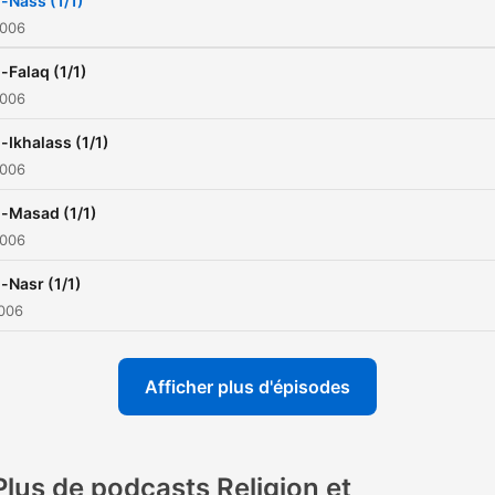
l-Nass (1/1)
2006
l-Falaq (1/1)
2006
l-Ikhalass (1/1)
2006
l-Masad (1/1)
2006
l-Nasr (1/1)
2006
Afficher plus d'épisodes
Plus de podcasts Religion et