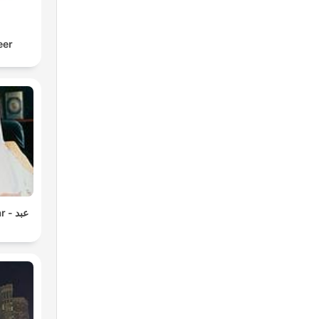
eer
 عبد