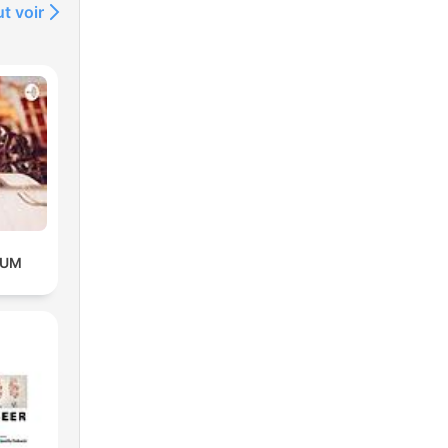
t voir
OUM