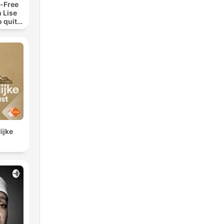
-Free
 Lise
o quit
ohol
ijke