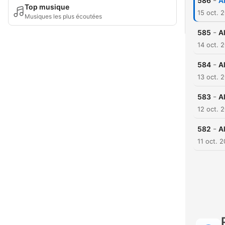
-
586
A
Top musique
15 oct. 
Musiques les plus écoutées
-
585
A
14 oct. 
-
584
A
13 oct. 
-
583
A
12 oct. 
-
582
A
11 oct. 