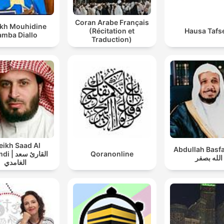
Coran Arabe Français
kh Mouhidine
(Récitation et
Hausa Tafs
amba Diallo
Traduction)
eikh Saad Al
Abdullah Basfar -
القارئ سع
Qoranonline
الله بصفر
الغامدي