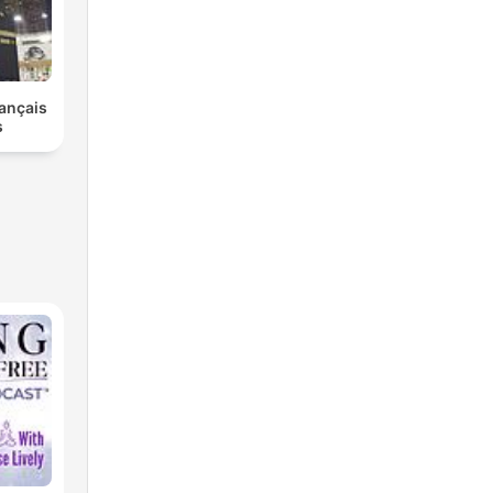
ançais
s