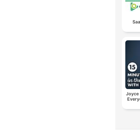
Saa
Joyce
Every