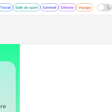
Travail
Salle de sport
Sommeil
Détente
Voyage
95 - Paulo Silveira comenta: Pesos Abertos e 
bre