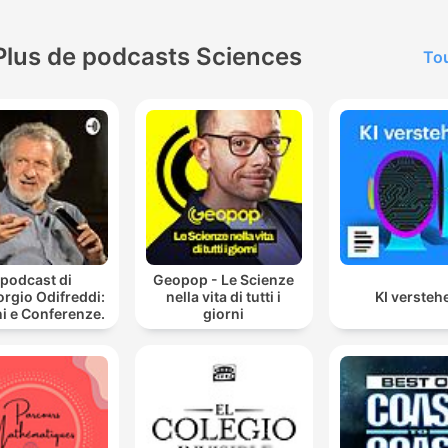
Plus de podcasts Sciences
Tou
l podcast di
Geopop - Le Scienze
orgio Odifreddi:
nella vita di tutti i
KI versteh
i e Conferenze.
giorni