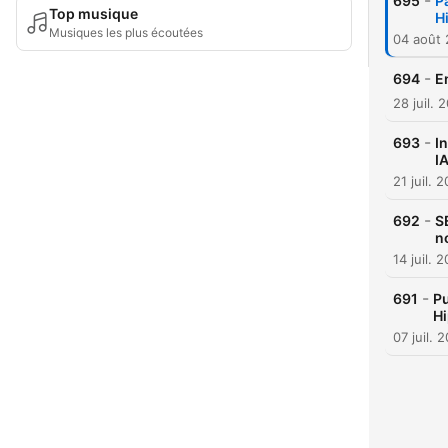
-
695
P
Top musique
H
Musiques les plus écoutées
04 août
-
694
E
28 juil. 
-
693
I
I
21 juil. 
-
692
S
n
14 juil. 
-
691
Pu
Hi
07 juil. 