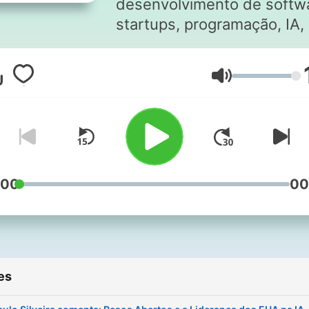
desenvolvimento de softw
startups, programação, IA,
gadgets e as últimas
tendências em tecnologia.
Volume
:00
00
es