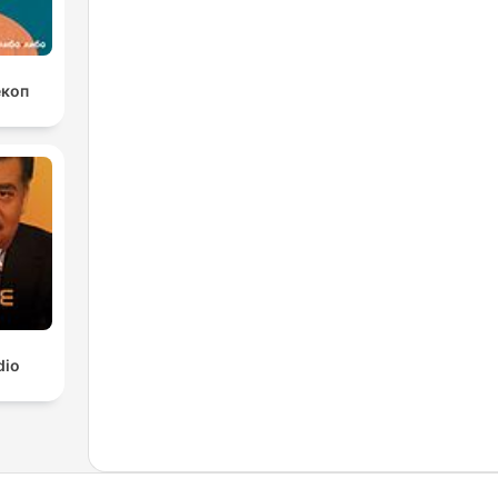
екоп
dio