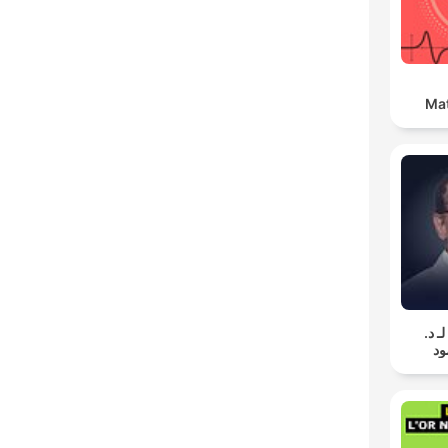
Ma
لـ د
د