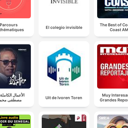
Parcours
The Best of Co
El colegio invisible
thématiques
Coast A
الأعمال الكاملة .
Muy Interesa
Uit de Ivoren Toren
مصطفى محمو
Grandes Repor