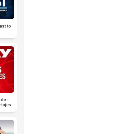
ast to
M
nte -
tajes