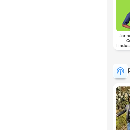
L'or n
C
l'indus
ses en