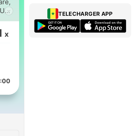
are,
 UX,
TELECHARGER APP
1
x
:00