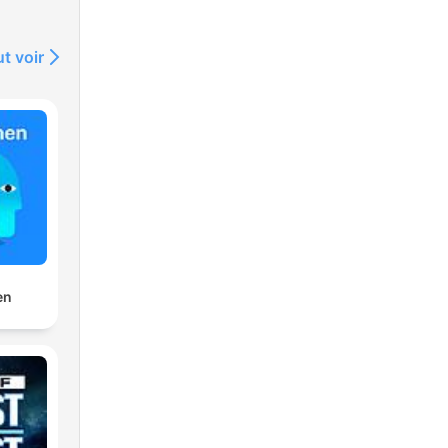
t voir
en