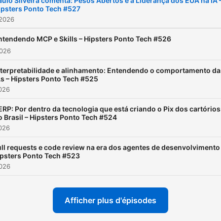
aulo Silveira comenta: Pesos Abertos e a Liderança dos EUA na IA 
ipsters Ponto Tech #527
 2026
ntendendo MCP e Skills – Hipsters Ponto Tech #526
2026
nterpretabilidade e alinhamento: Entendendo o comportamento da
As – Hipsters Ponto Tech #525
2026
ERP: Por dentro da tecnologia que está criando o Pix dos cartórios
o Brasil – Hipsters Ponto Tech #524
2026
ll requests e code review na era dos agentes de desenvolvimento
psters Ponto Tech #523
2026
Afficher plus d'épisodes