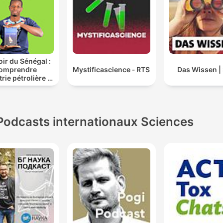
oir du Sénégal :
omprendre
Mystificascience ‐ RTS
Das Wissen 
trie pétrolière et
jeux au Sénégal
Podcasts internationaux Sciences