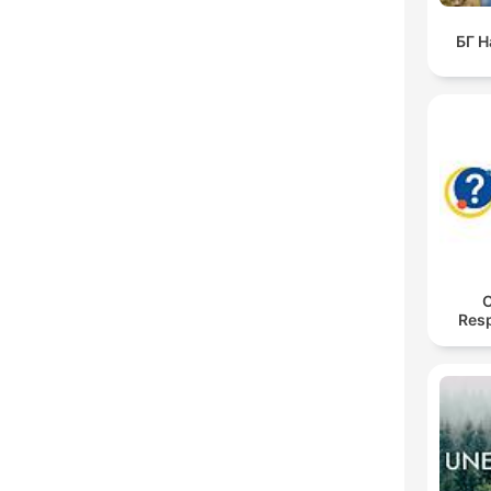
БГ Н
O
Res