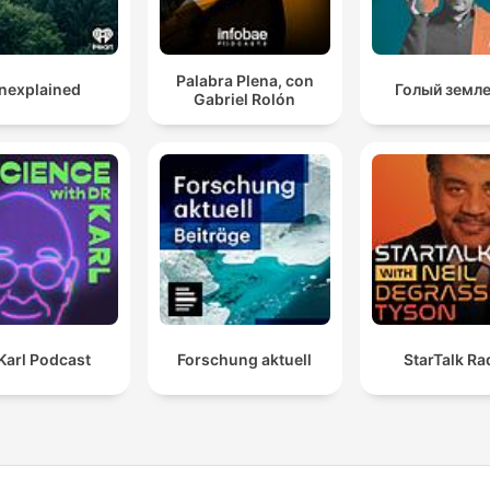
Palabra Plena, con
nexplained
Голый земл
Gabriel Rolón
Karl Podcast
Forschung aktuell
StarTalk Ra