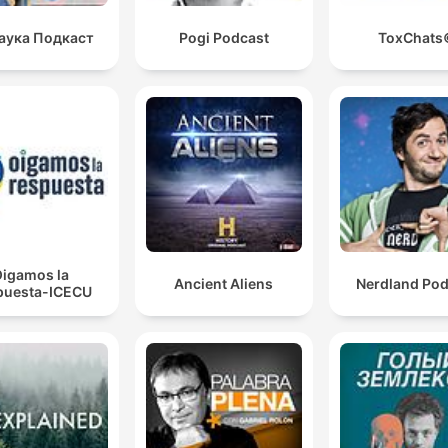
аука Подкаст
Pogi Podcast
ToxChats
igamos la
Ancient Aliens
Nerdland Pod
puesta-ICECU