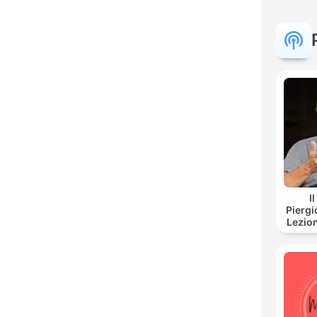
I
Piergi
Lezion