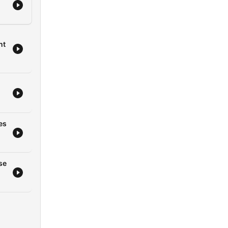
nt
es
se