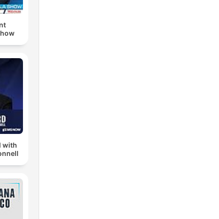
nt
Show
 with
nnell