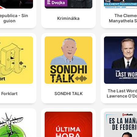
epublica - Sin
The Cleme
Kriminálka
guion
Manyathela 
The Last Word
Forklart
SONDHI TALK
Lawrence O’Do