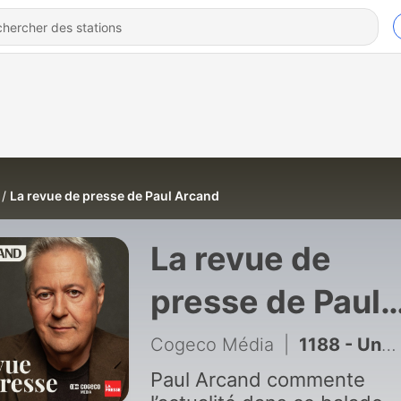
La revue de presse de Paul Arcand
La revue de
presse de Paul
Arcand
Cogeco Média
|
1188 - Une femme souffrant d’Alzheimer passe une nuit en prison, le PQ en tête des sondages et Félix Auger-Aliassime abandonne
Paul Arcand commente