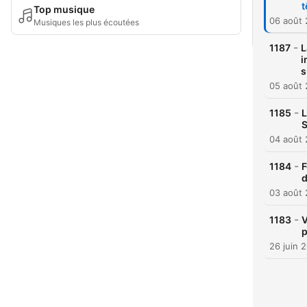
t
Top musique
06 août
Musiques les plus écoutées
-
1187
L
i
s
05 août
-
1185
L
S
04 août
-
1184
F
03 août
-
1183
V
p
26 juin 