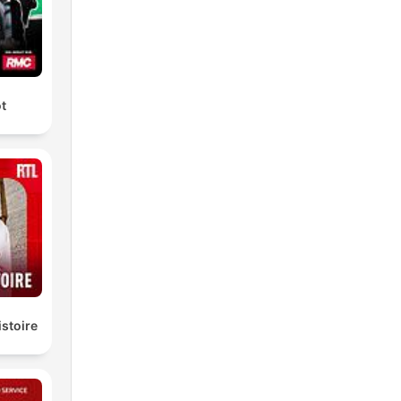
ot
istoire