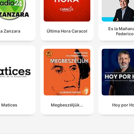
Es la Mañan
La Zanzara
Última Hora Caracol
Federico
Matices
Megbeszéljük...
Hoy por H