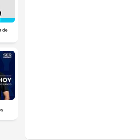
a de
oy