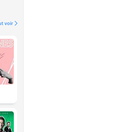
t voir
s