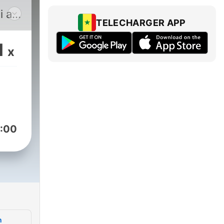
i au
TELECHARGER APP
1
x
:00
n