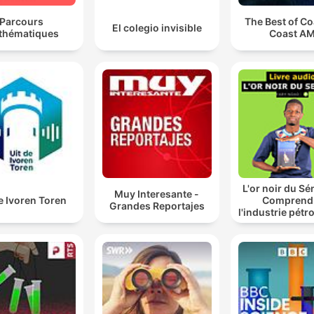
Parcours
The Best of Co
El colegio invisible
thématiques
Coast A
L'or noir du Sé
Muy Interesante -
de Ivoren Toren
Comprend
Grandes Reportajes
l'industrie pétro
ses enjeux au 