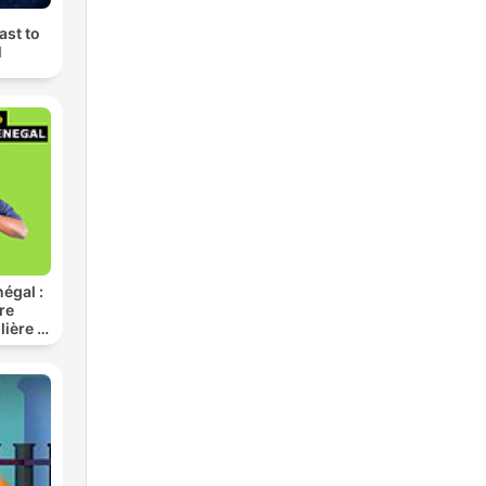
ast to
M
négal :
re
lière et
Sénégal