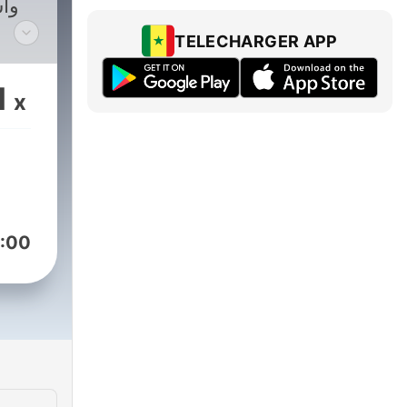
وأ
TELECHARGER APP
فيل
1
x
م
محف
إلى
:00
ب