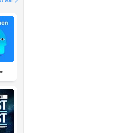
t voir
en