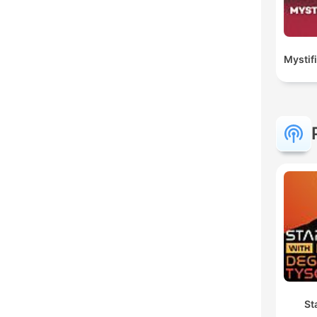
Mystif
St