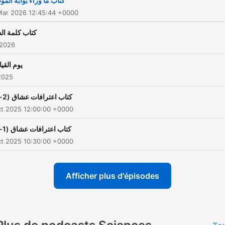
كتاب ما وراء بوابة الم
بالطلاق عام 1987. ألف 89 كتاباً
Mar 2026 12:45:44 +0000
منها الكتب العلمية والدينية
كتاب كلمة ال
فلسفية والاجتماعية والسياسية
 2026
فة إلى الحكايات والمسرحيات
يوم القي
قصص الرحلات، ويتميز أسلوبه
2025
بالجاذبية مع العمق والبساطة.
كتاب اعترافات عشاق (2-2)
ct 2025 12:00:00 +0000
كتاب اعترافات عشاق (1-2)
ct 2025 10:30:00 +0000
Afficher plus d'épisodes