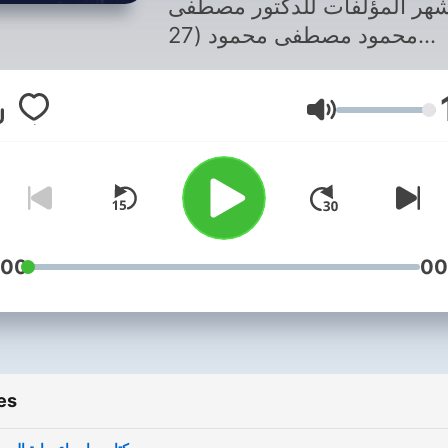
شهر المؤلفات للدكتور مصطفى
محمود مصطفى محمود (27
ديسمبر 1921 - 31 أكتوبر 2009)،
سوف وطبيب وكاتب مصري. هو
Volume
صطفى كمال محمود حسين آل
وظ، من الأشراف وينتهي نسبه
 علي زين العابدين. توفي والده
عام 1939 بعد سنوات من الشلل،
درس الطب وتخرج عام 1953
وتخصَّص في الأمراض الصدرية،
:00
00
ولكنه تفرغ للكتابة والبحث عام
1960. تزوج عام 1961 وانتهى
الزواج بالطلاق عام 1973. رزق
ولدين هما "أمل" و"أدهم". تزوج
es
ثانية عام 1983 من السيدة زينب
حمدى وانتهى هذا الزواج أيضا