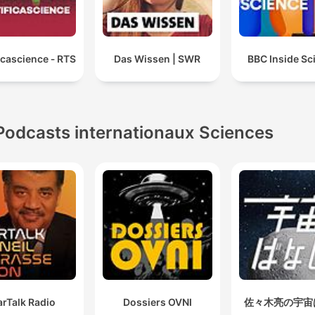
icascience ‐ RTS
Das Wissen | SWR
BBC Inside Sc
Podcasts internationaux Sciences
arTalk Radio
Dossiers OVNI
佐々木亮の宇宙