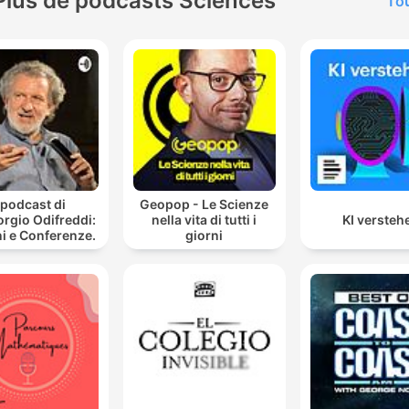
Plus de podcasts Sciences
Tou
l podcast di
Geopop - Le Scienze
orgio Odifreddi:
nella vita di tutti i
KI versteh
i e Conferenze.
giorni