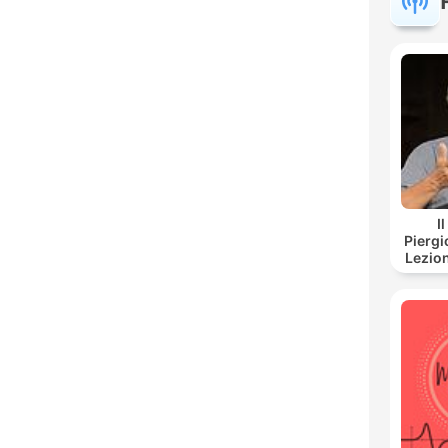
I
Piergi
Lezion