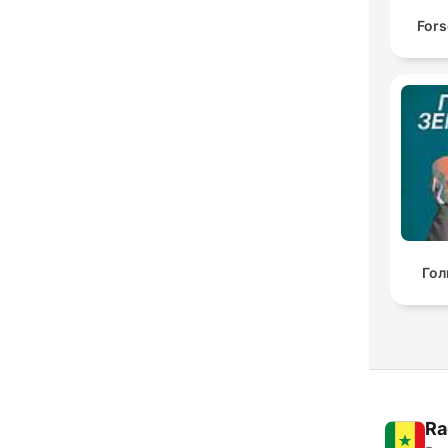
Fors
Гол
Ra