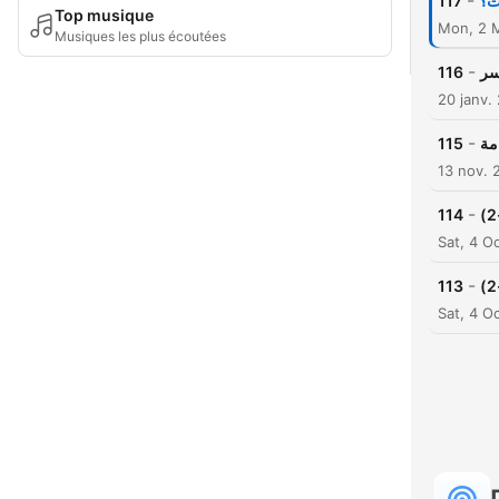
-
117
وت؟
Top musique
Mon, 2 
Musiques les plus écoutées
-
116
سر
20 janv.
-
115
امة
13 nov. 
-
114
Sat, 4 O
-
113
Sat, 4 O