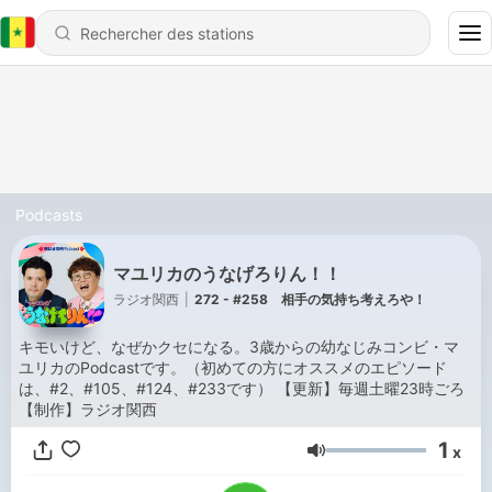
Podcasts
マユリカのうなげろりん！！
ラジオ関西
|
272 - #258 相手の気持ち考えろや！
キモいけど、なぜかクセになる。3歳からの幼なじみコンビ・マ
ユリカのPodcastです。（初めての方にオススメのエピソード
は、#2、#105、#124、#233です） 【更新】毎週土曜23時ごろ
【制作】ラジオ関西
1
x
Volume